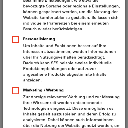
Soll eine Gewinde- oder Ankerstange in ein
Hohlmauerwerk
eingearbeitet werden, muss eine Siebhülse eingesetzt werden.
Die Siebhülsen bestehen aus Kunststoff oder Metall.
Kunststoffsiebhülsen haben eine feste Grösse.
Metallsiebhülsen können beliebig zugeschnitten werden. Hat
die Hülse die richtige Grösse wird sie nun in das Bohrloch
eingesetzt. Die Siebhülse verhindert, dass der Mörtel durch die
Hohlräume entweicht.
Sind alle Vorarbeiten erledigt, kann der Injektionsmörtel in das
Bohrloch eingeführt werden. Nun wird das Bohrloch von
hinten nach vorne langsam mit Mörtel gefüllt. Das Bohrloch
sollte
nicht komplett bis zum Anschlag
gefüllt werden, da die
Stange noch eingedreht werden muss. Anschliessend wird die
Stange in den Mörtel eingedreht
. Wichtig hierbei ist, dass die
Stange nicht in das Loch gestossen, sondern eingedreht wird.
So wird der Mörtel gleichmässig in das Gewinde eingearbeitet
und die Stange ist noch besser verankert. Es ist zu beachten,
dass der
Mörtel komplett ausgehärtet
sein muss, bevor
weitergearbeitet wird. Wie lange ein Mörtel zum Trocknen
braucht, ist jeweils den Artikelbeschreibungen zu entnehmen.