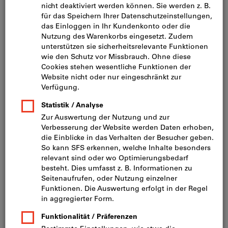
eine Auswahl an Injektionsmörtel.
Injektionsmörtel, auch Verbundmörtel genannt, ist ein
Befestigungsmittel. Es wird zur Verankerung von Gewinde-
oder Ankerstangen verwendet. Dabei wird die Stange mit dem
Mörtel in umgerissenen Beton montiert. Ausserdem werden
Injektionsmörtel beim Treppen- oder Brunnenbau verwendet.
Injektionsmörtel sind sehr einfach zu verwenden und bewirken
eine Befestigung ohne Spreizdruck.
Als erstens wird mit einem Bohrer ein Loch gebohrt, in welches
später die Gewinde- oder Ankerstange befestigt werden soll.
Hier ist zu beachten, dass das
Bohrloch
vor der Verwendung
gründlich gereinigt
wird. Bevor nun der Mörtel in das
vorgebohrte Loch gespritzt wird, sollte darauf geachtet
werden, dass der Mörtel beim Auspressen eine gleichmässige
Färbung aufweist. Ist die Färbung ungleichmässig, muss der
Injektionsmörtel mit einem Statikmischer vermischt werden. Ist
der Mörtel gleichmässig in seiner Färbung, kann er seine
komplette Klebkraft entfalten.