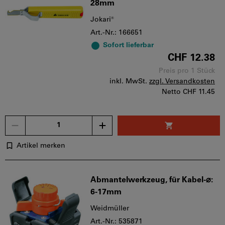
28mm
Jokari®
Art.-Nr.: 166651
Sofort lieferbar
CHF 12.38
Preis pro 1 Stück
inkl. MwSt.
zzgl. Versandkosten
Netto
CHF 11.45
Menge
Artikel merken
Abmantelwerkzeug, für Kabel-⌀:
6-17mm
Weidmüller
Art.-Nr.: 535871