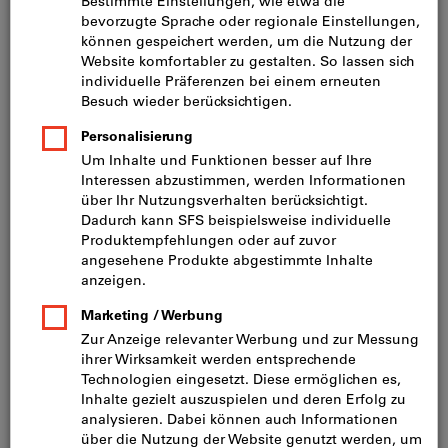
Preis pro 1 Stück
inkl. MwSt.
zzgl. Versandkosten
Netto
CHF 16.65
Menge
Artikel merken
Abmantelmesser, TiN, für Kabel-
⌀: 8-28mm
Jokari®
Art.-Nr.: 225596
Sofort lieferbar
CHF 11.35
Preis pro 1 Stück
inkl. MwSt.
zzgl. Versandkosten
Netto
CHF 10.50