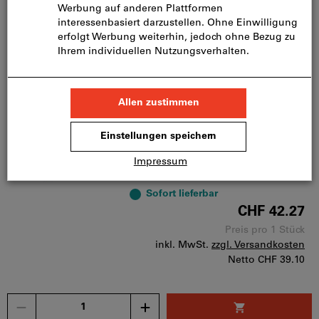
Menge
Artikel merken
Kabelmantelmesser VDE-isoliert,
mit Gleitschuh
KNIPEX®
Art.-Nr.: 244706
Sofort lieferbar
CHF 42.27
Preis pro 1 Stück
inkl. MwSt.
zzgl. Versandkosten
Netto
CHF 39.10
Menge