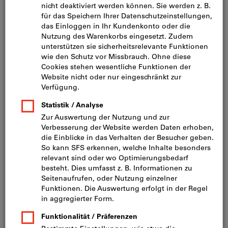
Sofort lieferbar
CHF 45.13
Preis pro 1 Stück
inkl. MwSt.
zzgl. Versandkosten
Netto
CHF 41.75
Menge
Artikel merken
Abmantelmesser mit
Hakenklinge „Secura“, TiN, für
Kabel-⌀: 8-28mm
Jokari®
Art.-Nr.: 328987
Sofort lieferbar
CHF 18.00