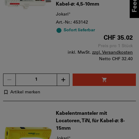
Kabel-⌀: 4,5-10mm
Jokari®
Art.-Nr.: 453142
Sofort lieferbar
CHF 35.02
Preis pro 1 Stück
inkl. MwSt.
zzgl. Versandkosten
Netto
CHF 32.40
Menge
Artikel merken
Kabelentmanteler mit
Locatoren, TiN, für Kabel-⌀: 8-
15mm
Jokari®