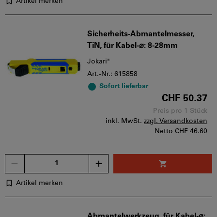
Artikel merken
Sicherheits-Abmantelmesser,
TiN, für Kabel-⌀: 8-28mm
Jokari®
Art.-Nr.: 615858
Sofort lieferbar
CHF 50.37
Preis pro 1 Stück
inkl. MwSt.
zzgl. Versandkosten
Netto
CHF 46.60
Menge
Artikel merken
Abmantelwerkzeug, für Kabel-⌀: