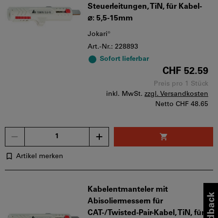
Steuerleitungen, TiN, für Kabel-
⌀: 5,5-15mm
Jokari®
Art.-Nr.: 228893
Sofort lieferbar
CHF 52.59
Preis pro 1 Stück
inkl. MwSt.
zzgl. Versandkosten
Netto
CHF 48.65
Menge
Artikel merken
Kabelentmanteler mit
Abisoliermessern für
CAT-/Twisted-Pair-Kabel, TiN, für