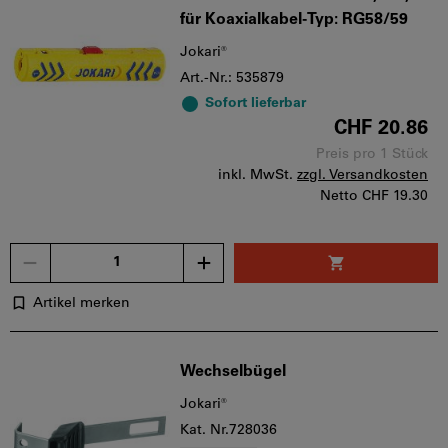
für Koaxialkabel-Typ: RG58/59
Jokari®
Art.-Nr.: 535879
Sofort lieferbar
CHF 20.86
Preis pro 1 Stück
inkl. MwSt.
zzgl. Versandkosten
Netto
CHF 19.30
Menge
Artikel merken
Wechselbügel
Jokari®
Kat. Nr.728036