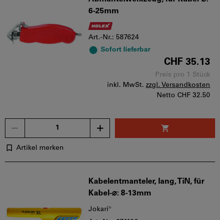
6-25mm
Art.-Nr.: 587624
Sofort lieferbar
CHF 35.13
Preis pro 1 Stück
inkl. MwSt.
zzgl. Versandkosten
Netto
CHF 32.50
Menge
Artikel merken
Kabelentmanteler, lang, TiN, für
Kabel-⌀: 8-13mm
Jokari®