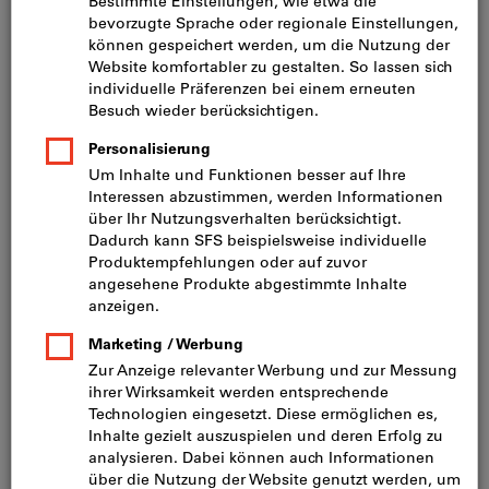
Preis pro 1 Stück
inkl. MwSt.
zzgl. Versandkosten
Netto: CHF 31.60
Mindestbestellmenge: 10 Stück
Bestellschritt: 10 Stück
Menge
In den Warenkorb
Lieferung in 3 - 4 Arbeitstagen