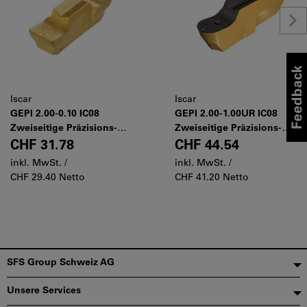
Iscar
Iscar
GEPI 2.00-0.10 IC08
GEPI 2.00-1.00UR IC08
Zweiseitige Präzisions-
Zweiseitige Präzisions-
Schneideinsätze zum
Schneideinsätze zum
CHF 31.78
CHF 44.54
Innen- und Außen-
Innen-Freistechen
inkl. MwSt. /
inkl. MwSt. /
Einstechen
CHF 29.40 Netto
CHF 41.20 Netto
Fußzeile
SFS Group Schweiz AG
Unsere Services