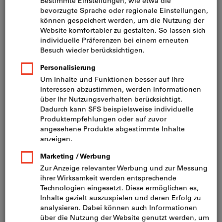
Preis pro 100 Stück
inkl. MwSt.
zzgl. Versandkosten
Netto: CHF 54.10
d0 / t fix:
8/10
8/30
10/10
10/30
12/10
12/30
12/100
12/120
16/160
16/200
Wollen Sie mehrere Varianten gleichzeitig bestellen?
Zur Schnellerfassung