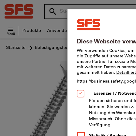
Suchen
Suche
nach
SFS
Produktname,
Home
Produkte
Anwendungsbereiche
Services
Wissen
SFS
Menü
Artikelnummer,
site
Kategorie,
Startseite
Befestigungstechnik
Holzbefestiger
Span
navigation
EAN/GTIN,
Begriff,
Senk-
Marke...
Katalog-Nr.
97 Varianten
Hinweis:
Te
ab 23.05.2
Werkstoff
Werkstof
Antrieb: