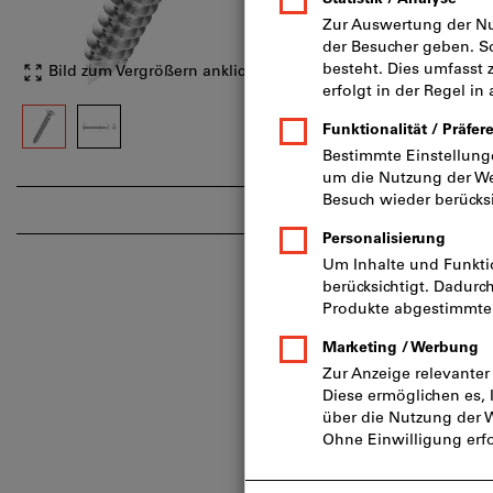
Gewinde
Kopffor
Schaftau
Sorte: A2
Bild zum Vergrößern anklicken