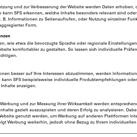
art: Holzgewinde
m: Senkkopf
sführung: ohne Schaft
 (Rostfrei austenitisch)