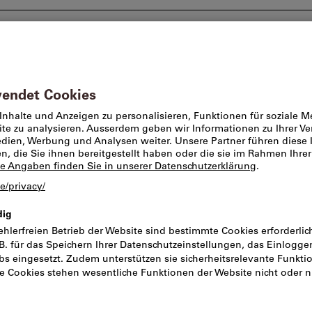
Beratung und Support
Markenwelt
Angebote %
plattenschrauben
Spanplattenschrauben o. Unter
:
478
uerungszuschlag
026: 3%
: Rostfreier Stahl
f-Nr.: 1.4567
 Innensechsrund