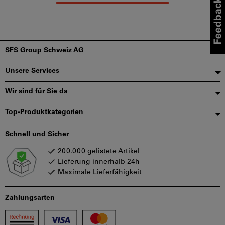
Fußzeile
SFS Group Schweiz AG
Unsere Services
Wir sind für Sie da
Top-Produktkategorien
Schnell und Sicher
200.000 gelistete Artikel
Lieferung innerhalb 24h
Maximale Lieferfähigkeit
Zahlungsarten