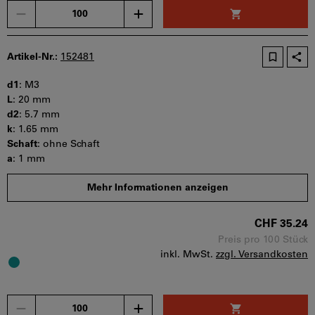
Menge
Artikel-Nr.:
152481
d1
:
M3
L
:
20 mm
d2
:
5.7 mm
k
:
1.65 mm
Schaft
:
ohne Schaft
a
:
1 mm
s
:
2 mm
Mehr Informationen anzeigen
b
:
t min
:
1.04 mm
CHF 35.24
Mindestbestellmenge: 100 Stück
Bestellschritt: 100 Stück
Preis pro 100 Stück
inkl. MwSt.
zzgl. Versandkosten
Sofort lieferbar
Menge