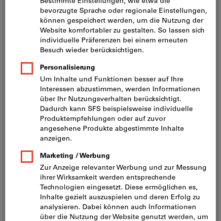
t min
:
1.04 mm
CHF 28.65
Mindestbestellmenge: 100 Stück
Bestellschritt: 100 Stück
Preis pro 100 Stück
inkl. MwSt.
zzgl. Versandkosten
Sofort lieferbar
Menge
Artikel-Nr.:
280413
d1
:
M3
L
:
6 mm
d2
:
5.7 mm
k
:
1.65 mm
Schaft
:
ohne Schaft
a
:
1 mm
s
:
2 mm
Mehr Informationen anzeigen
b
:
t min
:
1.04 mm