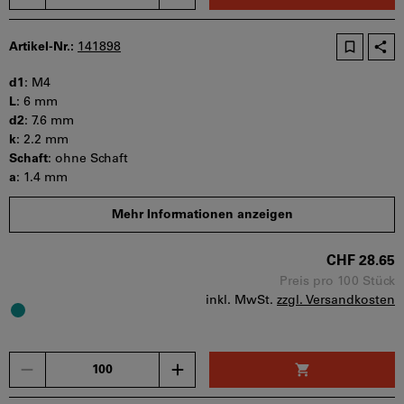
Artikel-Nr.:
141898
d1
:
M4
L
:
6 mm
d2
:
7.6 mm
k
:
2.2 mm
Schaft
:
ohne Schaft
a
:
1.4 mm
s
:
2.5 mm
Mehr Informationen anzeigen
b
:
t min
:
1.3 mm
CHF 28.65
Mindestbestellmenge: 100 Stück
Bestellschritt: 100 Stück
Preis pro 100 Stück
inkl. MwSt.
zzgl. Versandkosten
Sofort lieferbar
Menge