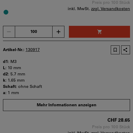
Bestellschritt: 100 Stück
Preis pro 100 Stück
inkl. MwSt.
zzgl. Versandkosten
Sofort lieferbar
Menge
Artikel-Nr.:
130917
d1
:
M3
L
:
10 mm
d2
:
5.7 mm
k
:
1.65 mm
Schaft
:
ohne Schaft
a
:
1 mm
s
:
2 mm
Mehr Informationen anzeigen
b
:
t min
:
1.04 mm
CHF 28.65
Mindestbestellmenge: 100 Stück
Bestellschritt: 100 Stück
Preis pro 100 Stück