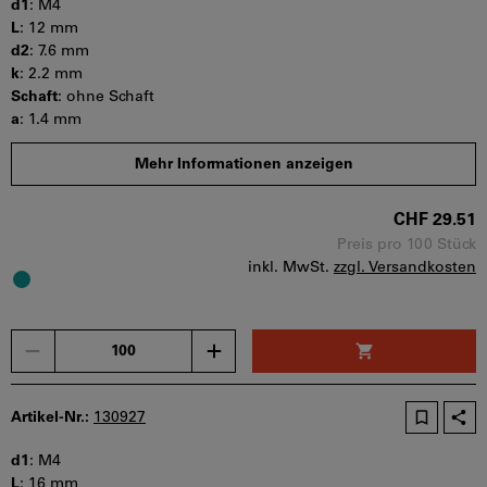
d1
:
M4
L
:
12 mm
d2
:
7.6 mm
k
:
2.2 mm
Schaft
:
ohne Schaft
a
:
1.4 mm
s
:
2.5 mm
Mehr Informationen anzeigen
b
:
t min
:
1.3 mm
CHF 29.51
Mindestbestellmenge: 100 Stück
Bestellschritt: 100 Stück
Preis pro 100 Stück
inkl. MwSt.
zzgl. Versandkosten
Sofort lieferbar
Menge
Artikel-Nr.:
130927
d1
:
M4
L
:
16 mm