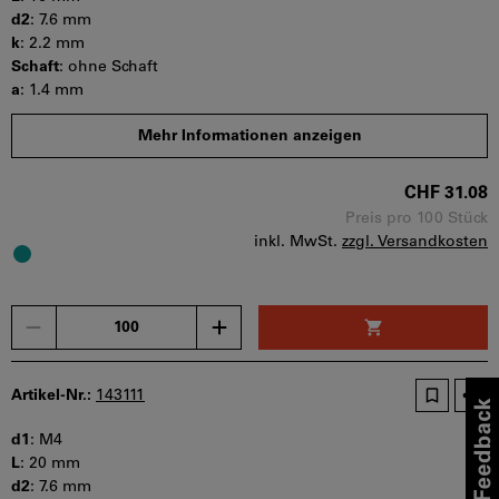
d2
:
7.6 mm
k
:
2.2 mm
Schaft
:
ohne Schaft
a
:
1.4 mm
s
:
2.5 mm
Mehr Informationen anzeigen
b
:
t min
:
1.3 mm
CHF 31.08
Mindestbestellmenge: 100 Stück
Bestellschritt: 100 Stück
Preis pro 100 Stück
inkl. MwSt.
zzgl. Versandkosten
Sofort lieferbar
Menge
Artikel-Nr.:
143111
d1
:
M4
L
:
20 mm
d2
:
7.6 mm