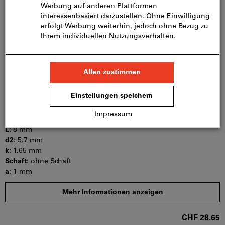
CHF 27.24
Mindestbestellmenge: 100 Stück
Bestellschritt: 100 Stück
Preis pro 100 Stück
inkl. MwSt.
zzgl. Versandkosten
Sofort lieferbar
Menge
Artikel-Nr.:
130916
d1
:
M3
L
:
8 mm
d2
:
5.7 mm
k
:
1.65 mm
Schaft
:
ohne Schaft
a
:
1 mm
s
:
2 mm
Mehr Informationen anzeigen
b
:
t min
:
1.04 mm
CHF 28.65
Mindestbestellmenge: 100 Stück