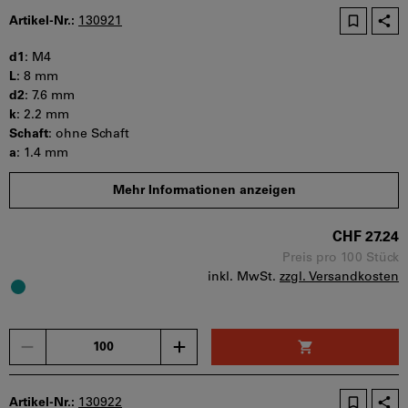
Artikel-Nr.:
130921
d1
:
M4
L
:
8 mm
d2
:
7.6 mm
k
:
2.2 mm
Schaft
:
ohne Schaft
a
:
1.4 mm
s
:
2.5 mm
Mehr Informationen anzeigen
b
:
t min
:
1.3 mm
CHF 27.24
Mindestbestellmenge: 100 Stück
Bestellschritt: 100 Stück
Preis pro 100 Stück
inkl. MwSt.
zzgl. Versandkosten
Sofort lieferbar
Menge
Artikel-Nr.:
130922