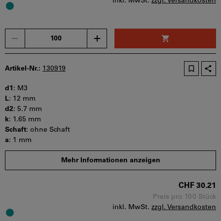
inkl. MwSt.
zzgl. Versandkosten
Sofort lieferbar
Menge
Artikel-Nr.:
130919
d1
:
M3
L
:
12 mm
d2
:
5.7 mm
k
:
1.65 mm
Schaft
:
ohne Schaft
a
:
1 mm
s
:
2 mm
Mehr Informationen anzeigen
b
:
t min
:
1.04 mm
CHF 30.21
Mindestbestellmenge: 100 Stück
Bestellschritt: 100 Stück
Preis pro 100 Stück
inkl. MwSt.
zzgl. Versandkosten
Sofort lieferbar