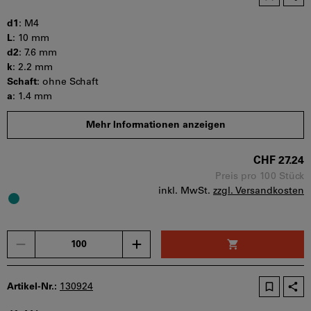
d1
:
M4
L
:
10 mm
d2
:
7.6 mm
k
:
2.2 mm
Schaft
:
ohne Schaft
a
:
1.4 mm
s
:
2.5 mm
Mehr Informationen anzeigen
b
:
t min
:
1.3 mm
CHF 27.24
Mindestbestellmenge: 100 Stück
Bestellschritt: 100 Stück
Preis pro 100 Stück
inkl. MwSt.
zzgl. Versandkosten
Sofort lieferbar
Menge
Artikel-Nr.:
130924