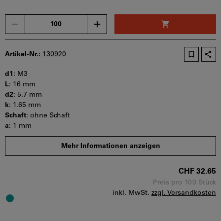
Menge
Artikel-Nr.:
130920
d1
:
M3
L
:
16 mm
d2
:
5.7 mm
k
:
1.65 mm
Schaft
:
ohne Schaft
a
:
1 mm
s
:
2 mm
Mehr Informationen anzeigen
b
:
t min
:
1.04 mm
CHF 32.65
Mindestbestellmenge: 100 Stück
Bestellschritt: 100 Stück
Preis pro 100 Stück
inkl. MwSt.
zzgl. Versandkosten
Sofort lieferbar