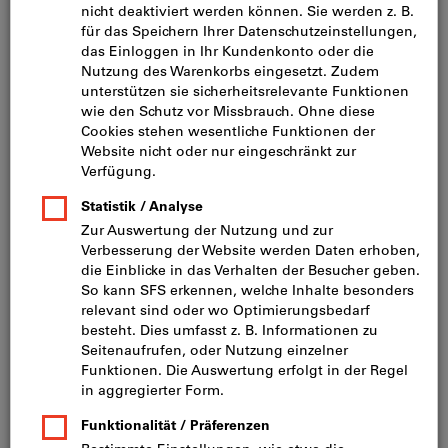
Oberfläche: blank
Antrieb: Innensechskant
Gewindeart: metrisches Regelgewinde
Kopfform: Linsenkopf
Norm ISO: 7380-1
Sorte: A2 (Rostfrei austenitisch)
Filtern
Artikel-Nr.:
143290
d1
:
M3
L
:
5 mm
d2
:
5.7 mm
k
:
1.65 mm
Schaft
:
ohne Schaft
a
:
1 mm
s
:
2 mm
Mehr Informationen anzeigen
b
: