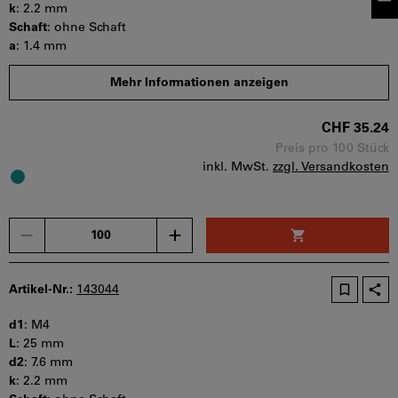
k
:
2.2 mm
Schaft
:
ohne Schaft
a
:
1.4 mm
s
:
2.5 mm
Mehr Informationen anzeigen
b
:
t min
:
1.3 mm
CHF 35.24
Mindestbestellmenge: 100 Stück
Bestellschritt: 100 Stück
Preis pro 100 Stück
inkl. MwSt.
zzgl. Versandkosten
Sofort lieferbar
Menge
Artikel-Nr.:
143044
d1
:
M4
L
:
25 mm
d2
:
7.6 mm
k
:
2.2 mm