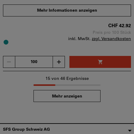
s
:
2.5 mm
Mehr Informationen anzeigen
b
:
20 mm
t min
:
1.3 mm
CHF 42.92
Mindestbestellmenge: 100 Stück
Bestellschritt: 100 Stück
Preis pro 100 Stück
inkl. MwSt.
zzgl. Versandkosten
Sofort lieferbar
Menge
15
von 46 Ergebnisse
Mehr anzeigen
Fußzeile
SFS Group Schweiz AG