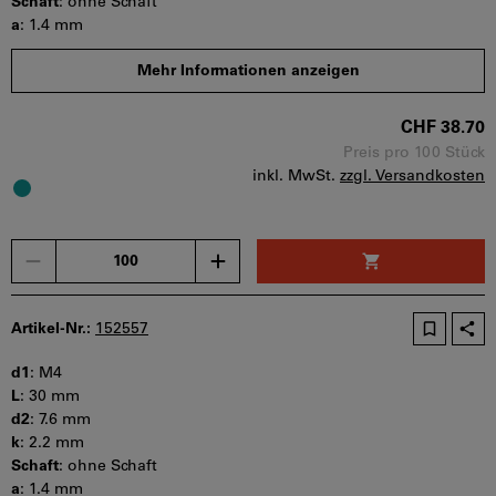
Schaft
:
ohne Schaft
a
:
1.4 mm
s
:
2.5 mm
Mehr Informationen anzeigen
b
:
t min
:
1.3 mm
CHF 38.70
Mindestbestellmenge: 100 Stück
Bestellschritt: 100 Stück
Preis pro 100 Stück
inkl. MwSt.
zzgl. Versandkosten
Sofort lieferbar
Menge
Artikel-Nr.:
152557
d1
:
M4
L
:
30 mm
d2
:
7.6 mm
k
:
2.2 mm
Schaft
:
ohne Schaft
a
:
1.4 mm