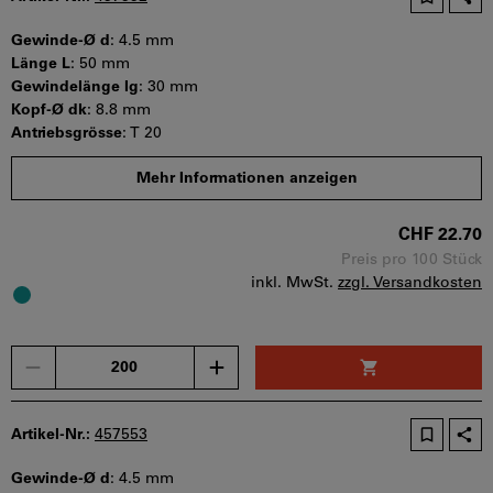
Gewinde-Ø d
:
4.5 mm
Länge L
:
50 mm
Gewindelänge lg
:
30 mm
Kopf-Ø dk
:
8.8 mm
Antriebsgrösse
:
T 20
Mindestbestellmenge: 200 Stück
Mehr Informationen anzeigen
Bestellschritt: 200 Stück
Sofort lieferbar
CHF 22.70
Preis pro 100 Stück
inkl. MwSt.
zzgl. Versandkosten
Menge
Artikel-Nr.:
457553
Gewinde-Ø d
:
4.5 mm