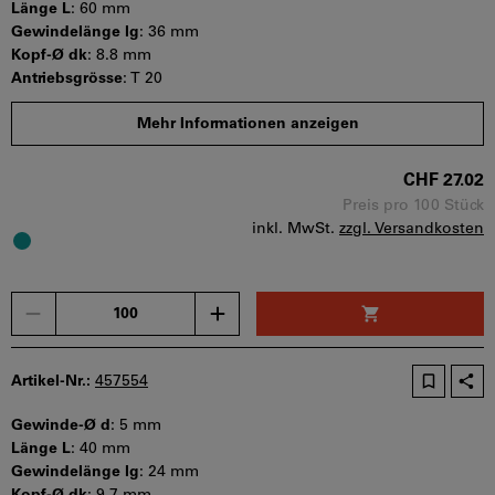
Länge L
:
60 mm
Gewindelänge lg
:
36 mm
Kopf-Ø dk
:
8.8 mm
Antriebsgrösse
:
T 20
Mindestbestellmenge: 100 Stück
Mehr Informationen anzeigen
Bestellschritt: 100 Stück
Sofort lieferbar
CHF 27.02
Preis pro 100 Stück
inkl. MwSt.
zzgl. Versandkosten
Menge
Artikel-Nr.:
457554
Gewinde-Ø d
:
5 mm
Länge L
:
40 mm
Gewindelänge lg
:
24 mm