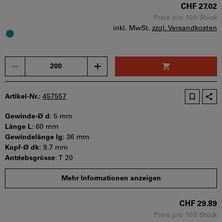
Sofort lieferbar
CHF 27.02
Preis pro 100 Stück
inkl. MwSt.
zzgl. Versandkosten
Menge
Artikel-Nr.:
457557
Gewinde-Ø d
:
5 mm
Länge L
:
60 mm
Gewindelänge lg
:
36 mm
Kopf-Ø dk
:
9.7 mm
Antriebsgrösse
:
T 20
Mindestbestellmenge: 100 Stück
Mehr Informationen anzeigen
Bestellschritt: 100 Stück
Sofort lieferbar
CHF 29.89
Preis pro 100 Stück