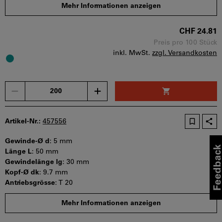
Mindestbestellmenge: 200 Stück
Mehr Informationen anzeigen
Bestellschritt: 200 Stück
Sofort lieferbar
CHF 24.81
Preis pro 100 Stück
inkl. MwSt.
zzgl. Versandkosten
Menge
Artikel-Nr.:
457556
Gewinde-Ø d
:
5 mm
Länge L
:
50 mm
Gewindelänge lg
:
30 mm
Kopf-Ø dk
:
9.7 mm
Antriebsgrösse
:
T 20
Mindestbestellmenge: 200 Stück
Mehr Informationen anzeigen
Bestellschritt: 200 Stück