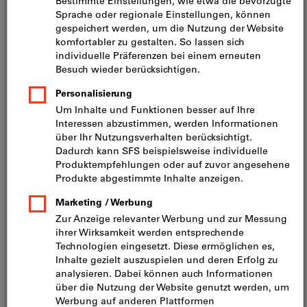
Länge L
:
35 mm
Gewindelänge lg
:
24 mm
Kopf-Ø dk
:
7 mm
Antriebsgrösse
:
T 10
Mindestbestellmenge: 200 Stück
Mehr Informationen anzeigen
Bestellschritt: 200 Stück
Sofort lieferbar
CHF 12.22
Preis pro 100 Stück
inkl. MwSt.
zzgl. Versandkosten
Menge
Artikel-Nr.:
457544
Gewinde-Ø d
:
3.5 mm
Länge L
:
40 mm
Gewindelänge lg
:
24 mm