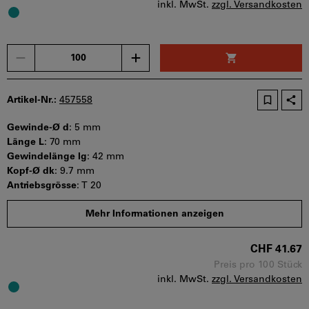
inkl. MwSt.
zzgl. Versandkosten
Menge
Artikel-Nr.:
457558
Gewinde-Ø d
:
5 mm
Länge L
:
70 mm
Gewindelänge lg
:
42 mm
Kopf-Ø dk
:
9.7 mm
Antriebsgrösse
:
T 20
Mindestbestellmenge: 100 Stück
Mehr Informationen anzeigen
Bestellschritt: 100 Stück
Sofort lieferbar
CHF 41.67
Preis pro 100 Stück
inkl. MwSt.
zzgl. Versandkosten