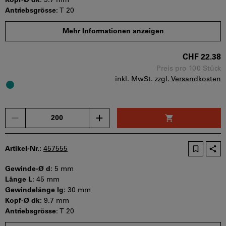
Kopf-Ø dk
:
9.7 mm
Antriebsgrösse
:
T 20
Mindestbestellmenge: 200 Stück
Mehr Informationen anzeigen
Bestellschritt: 200 Stück
Sofort lieferbar
CHF 22.38
Preis pro 100 Stück
inkl. MwSt.
zzgl. Versandkosten
Menge
Artikel-Nr.:
457555
Gewinde-Ø d
:
5 mm
Länge L
:
45 mm
Gewindelänge lg
:
30 mm
Kopf-Ø dk
:
9.7 mm
Antriebsgrösse
:
T 20