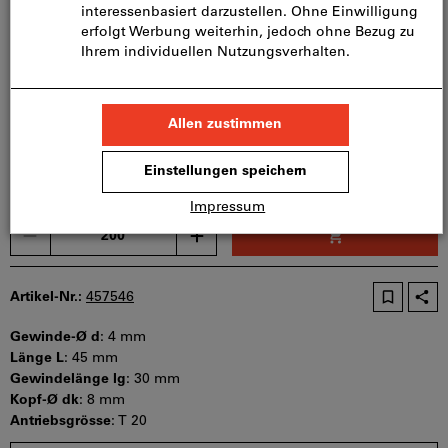
Kopf-Ø dk
:
7 mm
Antriebsgrösse
:
T 10
Mindestbestellmenge: 200 Stück
Mehr Informationen anzeigen
Bestellschritt: 200 Stück
Sofort lieferbar
CHF 12.70
Preis pro 100 Stück
inkl. MwSt.
zzgl. Versandkosten
Menge
Artikel-Nr.:
457546
Gewinde-Ø d
:
4 mm
Länge L
:
45 mm
Gewindelänge lg
:
30 mm
Kopf-Ø dk
:
8 mm
Antriebsgrösse
:
T 20