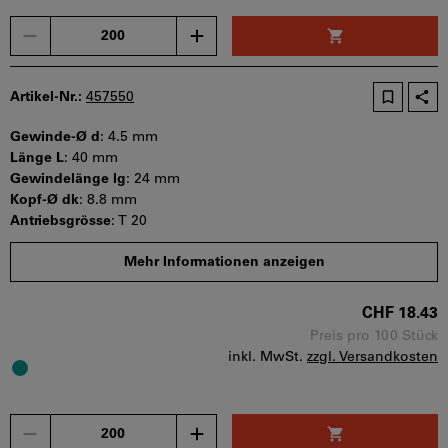
Menge
Artikel-Nr.:
457550
Gewinde-Ø d
:
4.5 mm
Länge L
:
40 mm
Gewindelänge lg
:
24 mm
Kopf-Ø dk
:
8.8 mm
Antriebsgrösse
:
T 20
Mindestbestellmenge: 200 Stück
Mehr Informationen anzeigen
Bestellschritt: 200 Stück
Sofort lieferbar
CHF 18.43
Preis pro 100 Stück
inkl. MwSt.
zzgl. Versandkosten
Menge