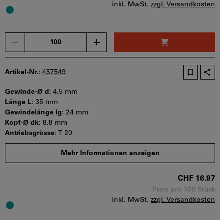
inkl. MwSt.
zzgl. Versandkosten
Menge
Artikel-Nr.:
457549
Gewinde-Ø d
:
4.5 mm
Länge L
:
35 mm
Gewindelänge lg
:
24 mm
Kopf-Ø dk
:
8.8 mm
Antriebsgrösse
:
T 20
Mindestbestellmenge: 200 Stück
Mehr Informationen anzeigen
Bestellschritt: 200 Stück
Sofort lieferbar
CHF 16.97
Preis pro 100 Stück
inkl. MwSt.
zzgl. Versandkosten