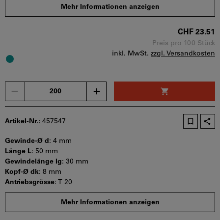
Mindestbestellmenge: 200 Stück
Mehr Informationen anzeigen
Bestellschritt: 200 Stück
Sofort lieferbar
CHF 23.51
Preis pro 100 Stück
inkl. MwSt.
zzgl. Versandkosten
Menge
Artikel-Nr.:
457547
Gewinde-Ø d
:
4 mm
Länge L
:
50 mm
Gewindelänge lg
:
30 mm
Kopf-Ø dk
:
8 mm
Antriebsgrösse
:
T 20
Mindestbestellmenge: 200 Stück
Mehr Informationen anzeigen
Bestellschritt: 200 Stück