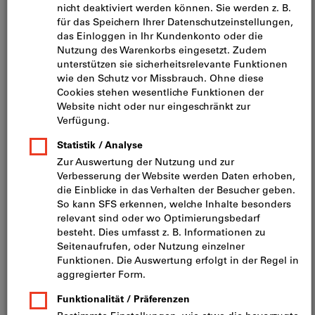
Hölzern wie z.B. Eiche sind Metallkorrosion oder Verfärbungen
im Holz durch dieses Schraubenmaterial nicht komplett
auszuschliessen. Angaben vom jeweiligen Holzhändler sind
zwingend zu beachten! Im Zweifelsfall ist eine beständigere
Edelstahlgüte (z. B. A4) zu wählen.
Werkstoff: Rostfreier Stahl
Antrieb: Innensechsrund
ETA: Ja
Gewindeart: Holzgewinde
Kopfform: Senkkopf
Schaftausführung: mit Schaft
Sorte: A2 (Rostfrei austenitisch)
Filtern
Artikel-Nr.:
457543
Gewinde-Ø d
:
3.5 mm