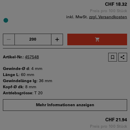
Sofort lieferbar
CHF 18.32
Preis pro 100 Stück
inkl. MwSt.
zzgl. Versandkosten
Menge
Artikel-Nr.:
457548
Gewinde-Ø d
:
4 mm
Länge L
:
60 mm
Gewindelänge lg
:
36 mm
Kopf-Ø dk
:
8 mm
Antriebsgrösse
:
T 20
Mindestbestellmenge: 100 Stück
Mehr Informationen anzeigen
Bestellschritt: 100 Stück
Sofort lieferbar
CHF 21.94
Preis pro 100 Stück