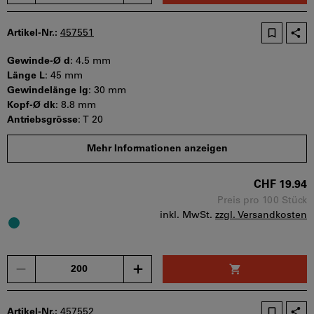
Artikel-Nr.:
457551
Gewinde-Ø d
:
4.5 mm
Länge L
:
45 mm
Gewindelänge lg
:
30 mm
Kopf-Ø dk
:
8.8 mm
Antriebsgrösse
:
T 20
Mindestbestellmenge: 200 Stück
Mehr Informationen anzeigen
Bestellschritt: 200 Stück
Sofort lieferbar
CHF 19.94
Preis pro 100 Stück
inkl. MwSt.
zzgl. Versandkosten
Menge
Artikel-Nr.:
457552