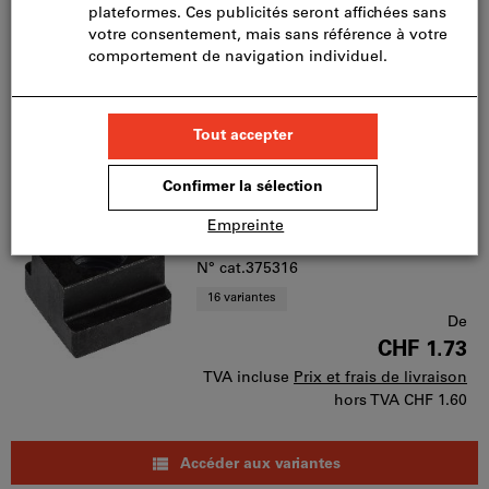
CHF 0.97
TVA incluse
Prix et frais de livraison
hors TVA
CHF 0.90
Accéder aux variantes
Tasseaux en T avec filetage
N° cat.375316
16 variantes
De
CHF 1.73
TVA incluse
Prix et frais de livraison
hors TVA
CHF 1.60
Accéder aux variantes