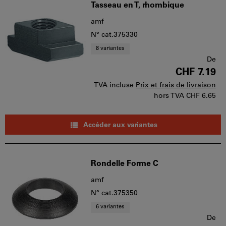
Tasseau en T, rhombique
amf
N° cat.375330
8 variantes
De
CHF 7.19
TVA incluse
Prix et frais de livraison
hors TVA
CHF 6.65
Accéder aux variantes
Rondelle Forme C
amf
N° cat.375350
6 variantes
De