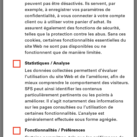
Ecrous en T (24)
Brides de serrage (18)
Rondelles et vis (16)
Kits d’éléments de serrage (3)
Filtrer et trier
83
produits
Produits