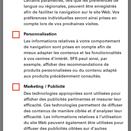
Tasseau en T avec filetage
BEST-seller
amf
N° cat.375315
13 variantes
De
CHF 2.54
TVA incluse
Prix et frais de livraison
hors TVA
CHF 2.35
Accéder aux variantes
Ecrou à embase
amf
N° cat.375390
9 variantes
De