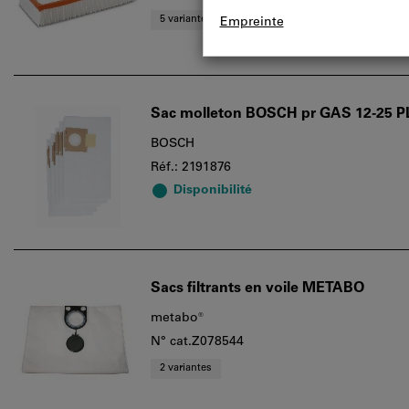
5 variantes
Sac molleton BOSCH pr GAS 12-25 P
BOSCH
Réf.: 2191876
Disponibilité
Sacs filtrants en voile METABO
metabo®
N° cat.Z078544
2 variantes