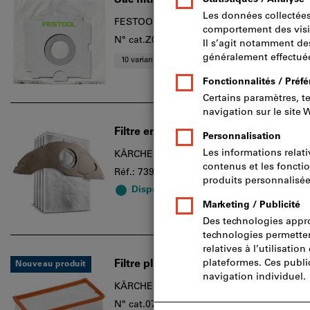
Sac filtre pour l'aspirateur
FESTOOL
N° cat.Z07470
10 variantes
Filtre en papier toison 5 parties
KÄRCHER
Réf.: 739729
Disponibilité
Filtre plissé plat
Nouveau produit
KÄRCHER
N° cat.072809