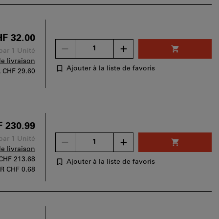
être
utilisé
par
panier.
F 32.00
Un
par 1 Unité
seul
de livraison
bon
Ajouter à la liste de favoris
A
CHF 29.60
d'achat
peut
être
utilisé
par
 230.99
panier.
Un
par 1 Unité
seul
de livraison
bon
CHF 213.68
Ajouter à la liste de favoris
d'achat
R CHF 0.68
peut
être
utilisé
par