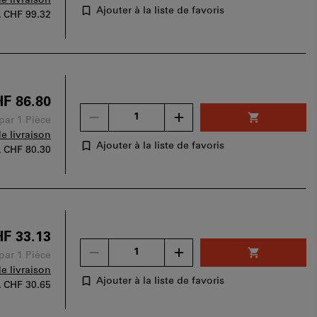
de livraison
bon
Ajouter à la liste de favoris
A
CHF 99.32
d'achat
peut
être
utilisé
par
panier.
F 86.80
Un
 par 1 Pièce
seul
de livraison
bon
Ajouter à la liste de favoris
A
CHF 80.30
d'achat
peut
être
utilisé
par
panier.
F 33.13
Un
 par 1 Pièce
seul
de livraison
bon
Ajouter à la liste de favoris
A
CHF 30.65
d'achat
peut