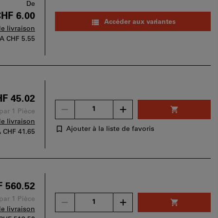
panier.
De
HF 6.00
Accéder aux variantes
de livraison
VA
CHF 5.55
F 45.02
Un
 par 1 Pièce
seul
de livraison
bon
Ajouter à la liste de favoris
A
CHF 41.65
d'achat
peut
être
utilisé
par
 560.52
panier.
Un
 par 1 Pièce
seul
de livraison