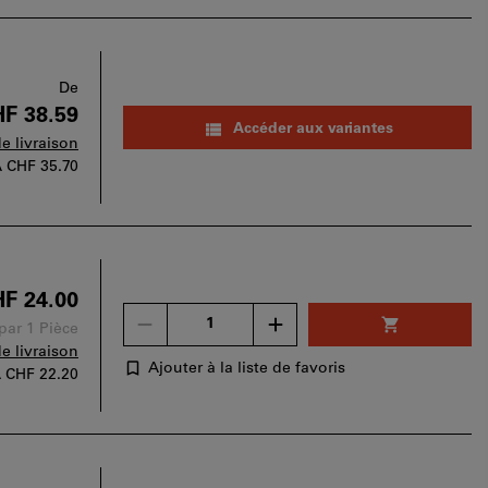
De
F 38.59
Accéder aux variantes
de livraison
A
CHF 35.70
F 24.00
Un
 par 1 Pièce
seul
de livraison
bon
Ajouter à la liste de favoris
A
CHF 22.20
d'achat
peut
être
utilisé
par