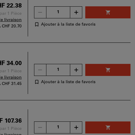
panier.
F 22.38
Un
 par 1 Pièce
seul
de livraison
bon
Ajouter à la liste de favoris
A
CHF 20.70
d'achat
peut
être
utilisé
par
panier.
F 34.00
Un
 par 1 Pièce
seul
de livraison
bon
Ajouter à la liste de favoris
A
CHF 31.45
d'achat
peut
être
utilisé
par
panier.
F 107.36
Un
 par 1 Pièce
seul