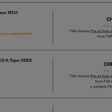
teur: NT27
CH
Prix 
TVA incluse
Prix et frais 
 pour approbation.
hors TV
EX/0, Type: CDEX
CHF
Prix 
TVA incluse
Prix et frais 
hors TVA
y compris TA