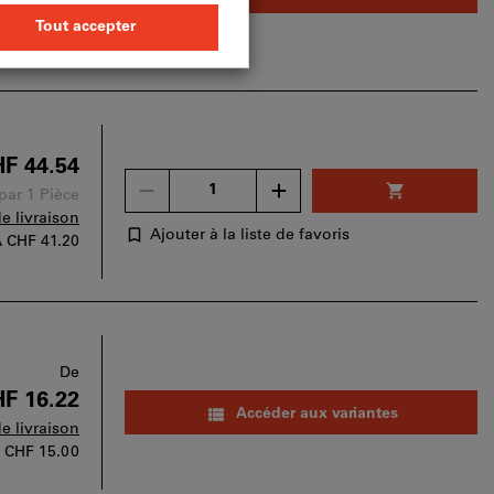
de livraison
A
CHF 22.20
F 44.54
Un
 par 1 Pièce
seul
de livraison
bon
Ajouter à la liste de favoris
A
CHF 41.20
d'achat
peut
être
utilisé
par
panier.
De
F 16.22
Accéder aux variantes
de livraison
A
CHF 15.00