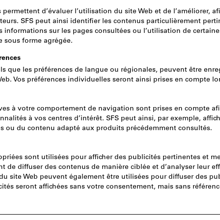
CH
TVA incluse
Prix et frais 
hors TV
CH
Prix
TVA incluse
Prix et frais 
hors TV
CH