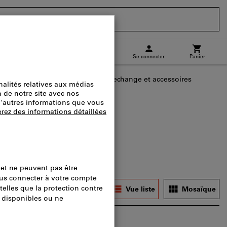
CH
(
fr
)
Se connecter
Panier
charge
Commande directe
pareils de nettoyage - pièces de rechange et accessoires
filtres
Disponibilité
Vue liste
Mosaïque