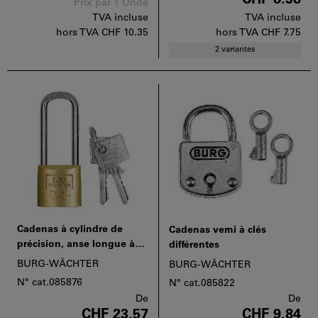
Prix par 1 Unité
TVA incluse
TVA incluse
hors TVA
CHF 10.35
hors TVA
CHF 7.75
2 variantes
Cadenas à cylindre de
Cadenas verni à clés
précision, anse longue à
différentes
fermeture universelle (clés
BURG-WÄCHTER
BURG-WÄCHTER
identiques)
N° cat.085876
N° cat.085822
De
De
CHF 23.57
CHF 9.84