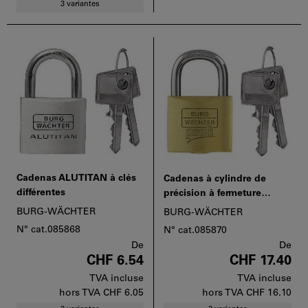
3 variantes
Cadenas ALUTITAN à clés
Cadenas à cylindre de
différentes
précision à fermeture
universelle (clés
BURG-WÄCHTER
BURG-WÄCHTER
identiques)
N° cat.085868
N° cat.085870
De
De
CHF 6.54
CHF 17.40
TVA incluse
TVA incluse
hors TVA
CHF 6.05
hors TVA
CHF 16.10