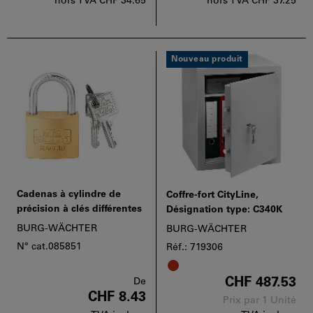
hors TVA
CHF 34.65
hors TVA
CHF 37.25
Nouveau produit
Cadenas à cylindre de
Coffre-fort CityLine,
précision à clés différentes
Désignation type: C340K
BURG-WÄCHTER
BURG-WÄCHTER
N° cat.085851
Réf.: 719306
CHF 487.53
De
CHF 8.43
Prix par 1 Unité