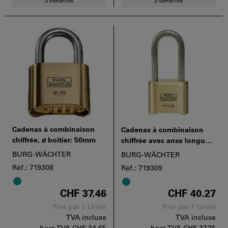
3 variantes
3 variantes
Cadenas à combinaison
Cadenas à combinaison
chiffrée, ⌀ boîtier: 50mm
chiffrée avec anse longue,
⌀ boîtier: 50mm
BURG-WÄCHTER
BURG-WÄCHTER
Réf.: 719308
Réf.: 719309
CHF 37.46
CHF 40.27
Prix par 1 Unité
Prix par 1 Unité
TVA incluse
TVA incluse