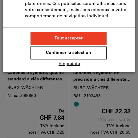
Cadenas à cylindre, qualité
Cadenas à cylindre de
standard à clés différentes
précision à clés différentes,
⌀ boîtier: 40mm
BURG-WÄCHTER
BURG-WÄCHTER
N° cat.085860
Réf.: 2103493
CHF 22.32
De
CHF 7.84
Prix par 1 Unité
TVA incluse
TVA incluse
hors TVA
CHF 7.25
hors TVA
CHF 20.65