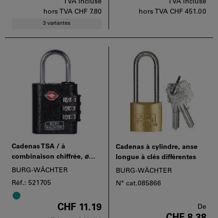
TVA incluse
TVA incluse
hors TVA
CHF 7.80
hors TVA
CHF 451.00
3 variantes
Cadenas TSA / à
Cadenas à cylindre, anse
combinaison chiffrée, ⌀
longue à clés différentes
boîtier: 30mm
BURG-WÄCHTER
BURG-WÄCHTER
Réf.: 521705
N° cat.085866
CHF 11.19
De
CHF 8.38