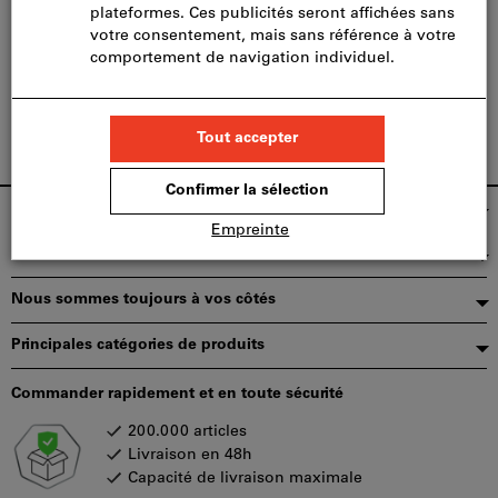
Jeudi
07:00 - 12:00 /
13:00 - 17:00
Vendredi
07:00 - 12:00 /
13:00 - 17:00
Samedi
Fermé aujourd’hui
Dimanche
Fermé aujourd’hui
Pied
SFS Group Schweiz AG
de
Nos services
page
Nous sommes toujours à vos côtés
Principales catégories de produits
Commander rapidement et en toute sécurité
200.000 articles
Livraison en 48h
Capacité de livraison maximale