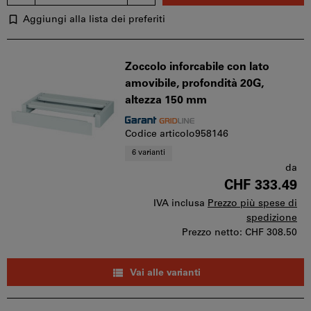
Aggiungi alla lista dei preferiti
Zoccolo inforcabile con lato
amovibile, profondità 20G,
altezza 150 mm
Codice articolo958146
6 varianti
da
CHF 333.49
IVA inclusa
Prezzo più spese di
spedizione
Prezzo netto:
CHF 308.50
Vai alle varianti