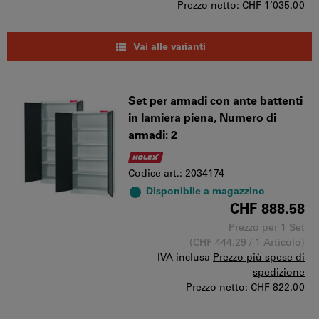
Prezzo netto:
CHF 1’035.00
Vai alle varianti
Set per armadi con ante battenti
in lamiera piena, Numero di
armadi: 2
Codice art.: 2034174
Disponibile a magazzino
CHF 888.58
Prezzo per 1 Set
(CHF 444.29 / 1 Articolo)
IVA inclusa
Prezzo più spese di
spedizione
Prezzo netto:
CHF 822.00