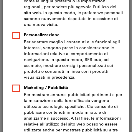
Codice art.: 641034
Disponibile a magazzino
CHF 3’464.60
Prezzo per 1 Articolo
IVA inclusa
Prezzo più spese di
spedizione
Prezzo netto:
CHF 3’205.00
Quantità
Aggiungi alla lista dei preferiti
Cassettiera per utensili con
Nuovo prodotto
cassetti 75 kg 26×24G
Codice articolo931105
21 varianti