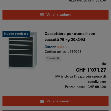
Prezzo netto:
CHF 837.00
Vai alle varianti
Cassettiera per utensili con
Nuovo prodotto
cassetti 75 kg 20×24G
Codice articolo931005
7 varianti
da
CHF 1’071.27
IVA inclusa
Prezzo più spese di
spedizione
Prezzo netto:
CHF 991.00
Vai alle varianti