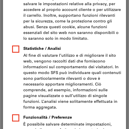
Armadi modulari e scaffalatura a cassetti (45)
Cassettiera (19)
Armadio di sicurezza e armadio ecologico (12)
Filtra e ordina
300
prodotti
Prodotti
Armadio di sicurezza, Larghezza:
Più venduto
1200mm