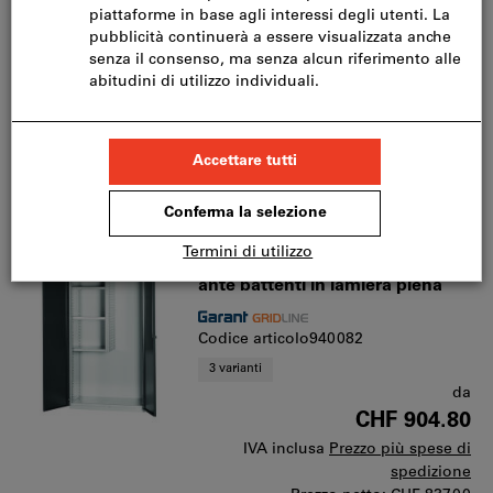
da
CHF 1’286.39
IVA inclusa
Prezzo più spese di
spedizione
Prezzo netto:
CHF 1’190.00
Vai alle varianti
Armadio base con tramezza con
ante battenti in lamiera piena
Codice articolo940082
3 varianti
da
CHF 904.80
IVA inclusa
Prezzo più spese di
spedizione