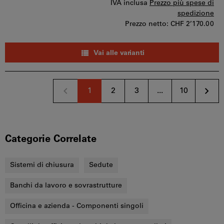
IVA inclusa
Prezzo più spese di
spedizione
Prezzo netto:
CHF 2’170.00
Vai alle varianti
1
2
3
...
10
Categorie Correlate
Sistemi di chiusura
Sedute
Banchi da lavoro e sovrastrutture
Officina e azienda - Componenti singoli