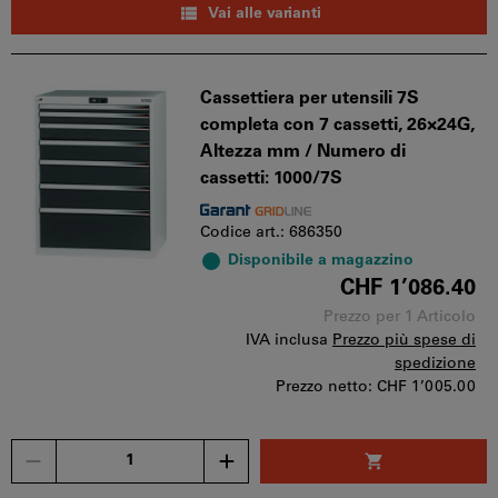
Vai alle varianti
Cassettiera per utensili 7S
completa con 7 cassetti, 26×24G,
Altezza mm / Numero di
cassetti: 1000/7S
Codice art.: 686350
Disponibile a magazzino
CHF 1’086.40
Prezzo per 1 Articolo
IVA inclusa
Prezzo più spese di
spedizione
Prezzo netto:
CHF 1’005.00
Quantità