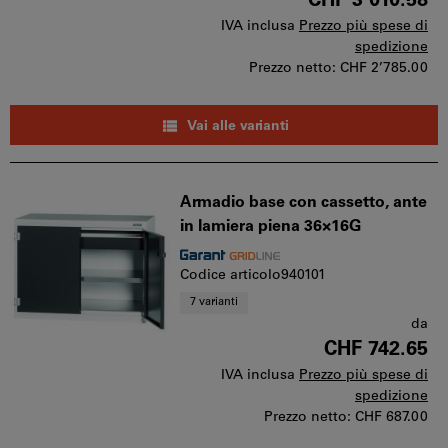
CHF 3’010.58
IVA inclusa
Prezzo più spese di
spedizione
Prezzo netto:
CHF 2’785.00
Vai alle varianti
Armadio base con cassetto, ante
in lamiera piena 36×16G
Codice articolo940101
7 varianti
da
CHF 742.65
IVA inclusa
Prezzo più spese di
spedizione
Prezzo netto:
CHF 687.00