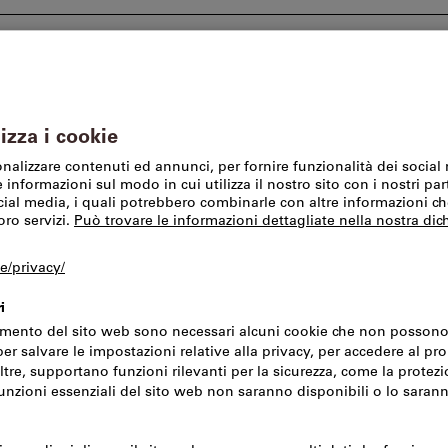
I nostri marchi
SFS Group Schweiz AG
Offerte %