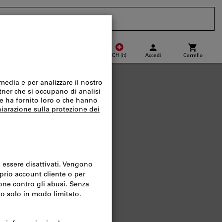
CH
(
it
)
Accedi
Carrello
Punto di ritiro
Acquisto veloce