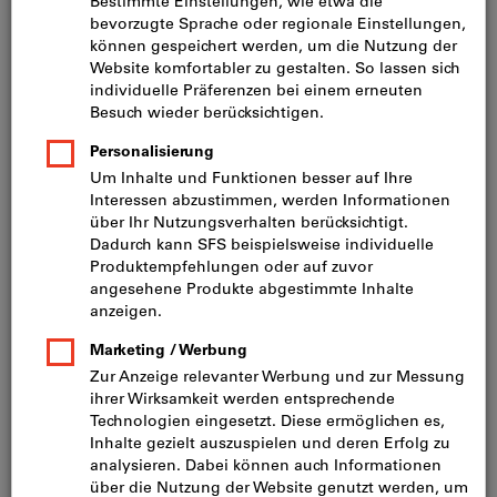
Preis pro 100 Stück
inkl. MwSt.
zzgl. Versandkosten
Netto: CHF 44.50
DHK 45/40
DHK 45/60
DHK 45/80
DHK 45/100
Mindestbestellmenge: 250 Stück
Bestellschritt: 250 Stück
Menge
In den Warenkorb
Sofort lieferbar
Artikel merken
Artikel teilen