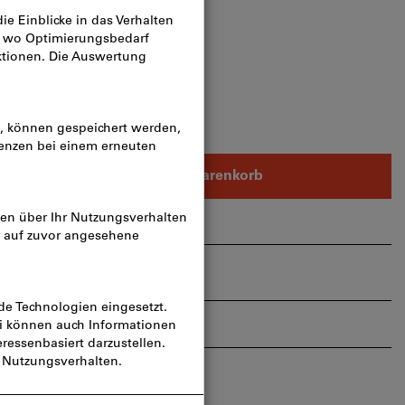
n
EY
In den Warenkorb
rtikel teilen