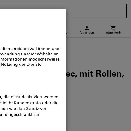
CH
(
de
)
Anmelden
Warenkorb
Abholstandort
Direktkauf
hl Neon, Supertec, mit Rollen,
e: ORANGE
og-Nr.:
965450