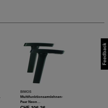
BIMOS
,
Multifunktionsarmlehnen-
Paar Neon
höhenverstellbar, Typ: 1