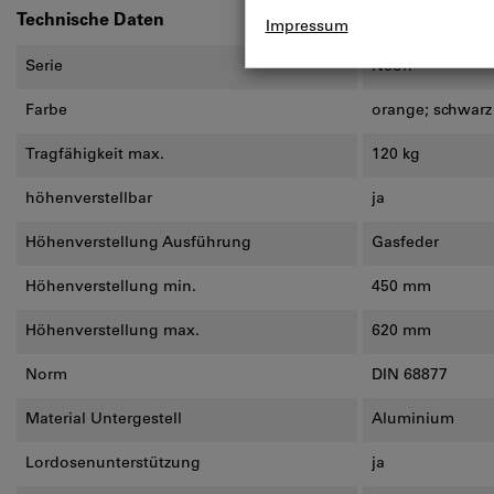
Technische Daten
Serie
Neon
Farbe
orange; schwarz
Tragfähigkeit max.
120 kg
höhenverstellbar
ja
Höhenverstellung Ausführung
Gasfeder
Höhenverstellung min.
450 mm
Höhenverstellung max.
620 mm
Norm
DIN 68877
Material Untergestell
Aluminium
Lordosenunterstützung
ja