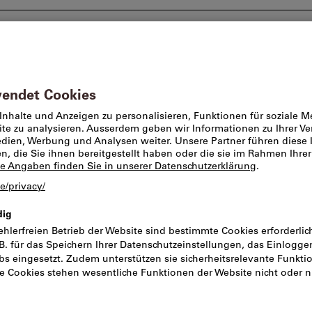
Beratung und Support
Markenwelt
Angebote %
üro
Büromöbel
Bürostühle
Arbeitsdrehstu
niedrig, Farb
Artikel-Nr.:
185839
Katal
Preis pro 1 Stück