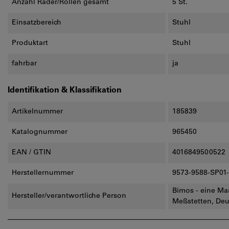
Anzahl Räder/Rollen gesamt
5 St.
Einsatzbereich
Stuhl
Produktart
Stuhl
fahrbar
ja
Identifikation & Klassifikation
Artikelnummer
185839
Katalognummer
965450
EAN / GTIN
4016849500522
Herstellernummer
9573-9588-SP01
Bimos - eine Ma
Hersteller/verantwortliche Person
Meßstetten, De