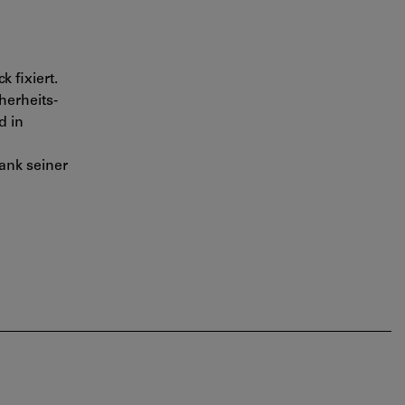
 fixiert.
herheits-
d in
ank seiner