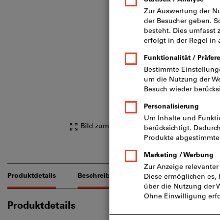
Bild zum Vergrößern anklicken
Produktdetails
Beschreibung
Downloads & Dokume
Produktdetails