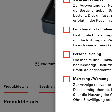
Bild zum Vergrößern anklicken
Produktdetails
Beschreibung
Downloads & Dokume
Produktdetails