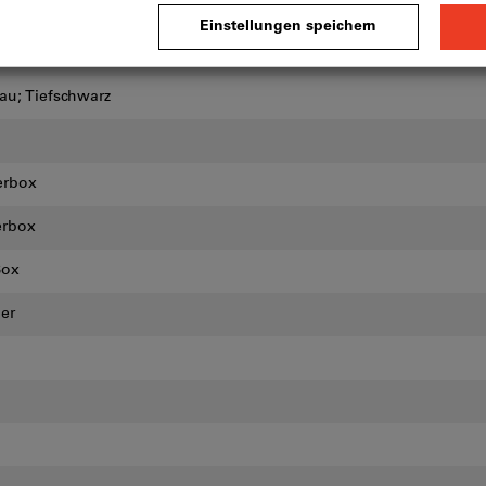
rau; Tiefschwarz
erbox
erbox
Box
ber