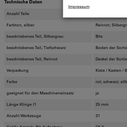
Technische Daten
Anzahl Teile
31 St.
Farbton, silber
Reinrot; Silberg
beschriebenes Teil, Silbergrau
Bits
beschriebenes Teil, Tiefschwarz
Boden der Sorti
beschriebenes Teil, Reinrot
Deckel der Sorti
Verpackung
Kiste / Kasten / 
Farbe
rot; schwarz; sil
geeignet für den Maschineneinsatz
ja
Länge Klinge l1
25 mm
Anzahl Werkzeuge
31