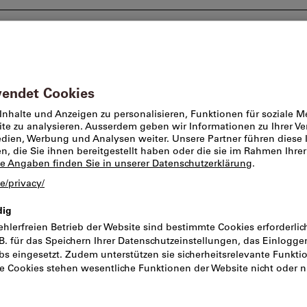
Beratung und Support
Markenwelt
Angebote %
Werkzeuge
Bits
Rabatt
Bits-Sortiment 
Artikel-Nr.:
2004894
Kat
CHF 2
Preis pro 1 Stück (CHF 15.84 / 1
Preis gültig bis zum 31.08.2026
inkl. MwSt.
zzgl. Versandkoste