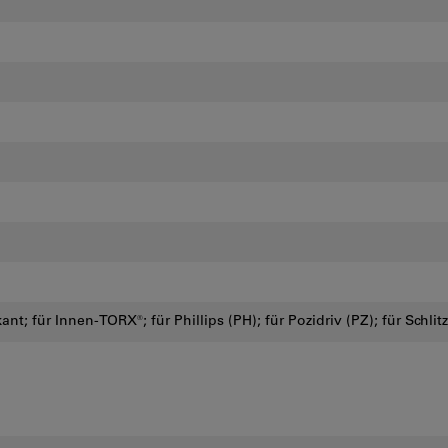
nt; für Innen-TORX®; für Phillips (PH); für Pozidriv (PZ); für Schlitz