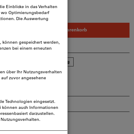
In den Warenkorb
rtikel teilen
Blätterkatalog