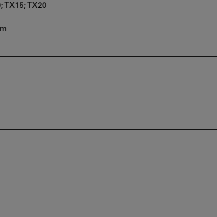
10; TX15; TX20
 mm