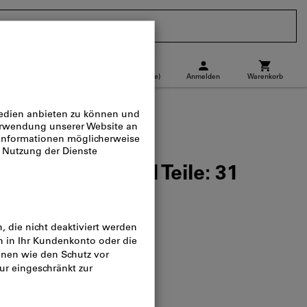
CH
(
de
)
Anmelden
Warenkorb
Abholstandort
Direktkauf
31-teilig, Anzahl Teile: 31
alog-Nr.:
675592
5.57
 Stück)
n