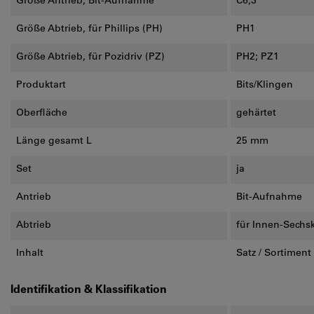
Größe Antrieb, Bit-Aufnahme
C6,3
Größe Abtrieb, für Phillips (PH)
PH1
Größe Abtrieb, für Pozidriv (PZ)
PH2; PZ1
Produktart
Bits/Klingen
Oberfläche
gehärtet
Länge gesamt L
25 mm
Set
ja
Antrieb
Bit-Aufnahme
Abtrieb
für Innen-Sechska
Inhalt
Satz / Sortiment
Identifikation & Klassifikation