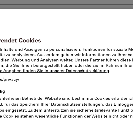
Beratung und Support
Markenwelt
Angebote %
n
Schruppscheiben & Schleiftöpfe
Schruppscheiben
Schruppschlei
GRIND, Scheibe
125X4mm
Artikel-Nr.:
2030573
Kata