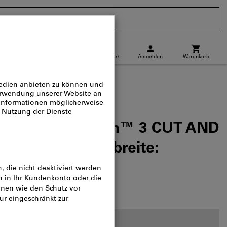
CH
(
de
)
Anmelden
Warenkorb
Abholstandort
Direktkauf
fscheibe Cubitron™ 3 CUT AND
n-⌀ × Scheibenbreite:
log-Nr.:
560446
Staffelpreise: