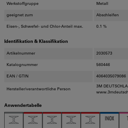
Werkstoffgruppe
Metall
geeignet zum
Abschleifen
Eisen-, Schwefel- und Chlor-Anteil max.
0.1 %
Identifikation & Klassifikation
Artikelnummer
2030573
Katalognummer
560446
EAN / GTIN
4064035079086
3M DEUTSCHLAND
Hersteller/verantwortliche Person
www.3mdeutsch
Anwendertabelle