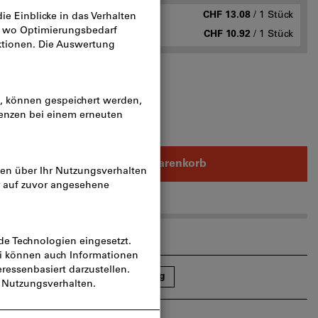
ab 1 Stück
CHF 13.08
/ 1 Stück
n
ab 10 Stück
CHF 10.92
/ 1 Stück
(mm):
4
In den Warenkorb
rtikel teilen
Blätterkatalog