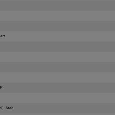
arz
R)
ei); Stahl