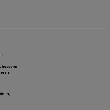
he
, besserer
igerem
eiden,