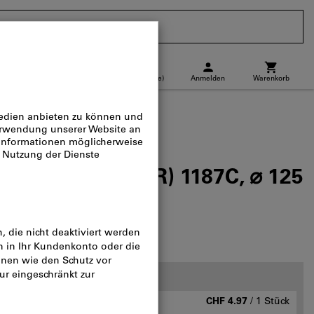
CH
(
de
)
Anmelden
Warenkorb
Abholstandort
Direktkauf
ubitron™ III (CER) 1187C, ⌀ 125
36
log-Nr.:
566475
Staffelpreise:
ab 1 Stück
CHF 4.97
/ 1 Stück