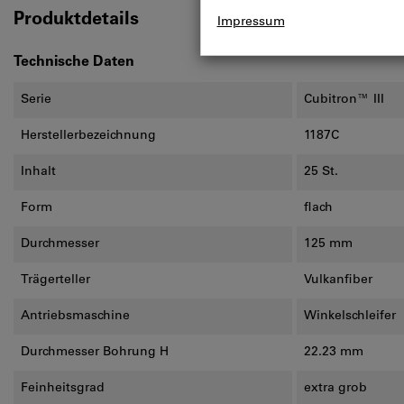
Produktdetails
Technische Daten
Serie
Cubitron™ III
Herstellerbezeichnung
1187C
Inhalt
25 St.
Form
flach
Durchmesser
125 mm
Trägerteller
Vulkanfiber
Antriebsmaschine
Winkelschleifer
Durchmesser Bohrung H
22.23 mm
Feinheitsgrad
extra grob