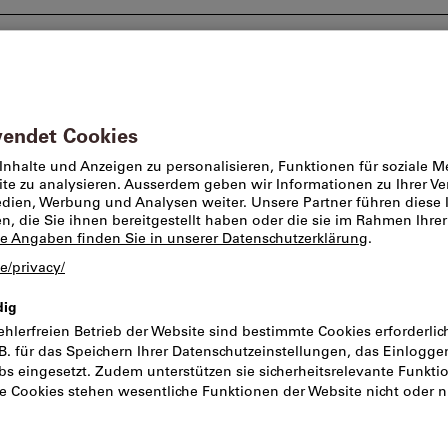
Beratung und Support
Markenwelt
Angebote %
n
Fiberschleifscheiben
Fiberscheibe C
mm, Körnung: 
Artikel-Nr.:
2042755
Kata
Preis pro 1 Stück