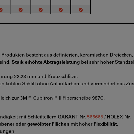
Produkten besteht aus definierten, keramischen Dreiecken,
 sind.
Stark erhöhte Abtragsleistung
bei sehr hoher Standze
rung 22,23 mm und Kreuzschlitze.
einen kühlen Schliff ohne Anlauffarben und vermindert das Zu
gleich zur 3M™ Cubitron™ II Fiberscheibe 987C.
digkeit mit Schleiftellern GARANT Nr.
566665
/ HOLEX Nr.
 ebener oder gewölbter Flächen
mit hoher
Flexibilität.
rungen.