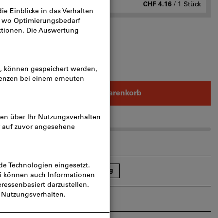
n
ab 25 Stück
CHF 4.16
/ 1 Stück
In den Warenkorb
rtikel teilen
Blätterkatalog