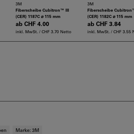
3M
3M
Fiberscheibe Cubitron™ III
Fiberscheibe Cubitron™
(CER) 1187C ⌀ 115 mm
(CER) 1182C ⌀ 115 mm
ab
CHF 4.00
ab
CHF 3.84
inkl. MwSt. /
CHF 3.70 Netto
inkl. MwSt. /
CHF 3.55 
ben
Marke:
3M