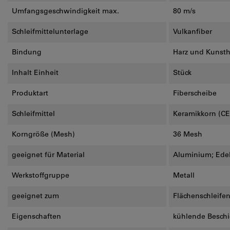
Umfangsgeschwindigkeit max.
80 m/s
Schleifmittelunterlage
Vulkanfiber
Bindung
Harz und Kunsth
Inhalt Einheit
Stück
Produktart
Fiberscheibe
Schleifmittel
Keramikkorn (CE
Korngröße (Mesh)
36 Mesh
geeignet für Material
Aluminium; Edels
Werkstoffgruppe
Metall
geeignet zum
Flächenschleife
Eigenschaften
kühlende Besch