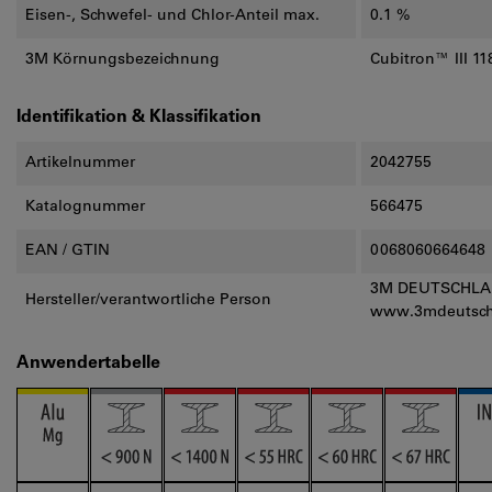
Eisen-, Schwefel- und Chlor-Anteil max.
0.1 %
3M Körnungsbezeichnung
Cubitron™ III 1
Identifikation & Klassifikation
Artikelnummer
2042755
Katalognummer
566475
EAN / GTIN
0068060664648
3M DEUTSCHLAND
Hersteller/verantwortliche Person
www.3mdeutsch
Anwendertabelle