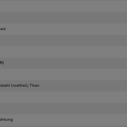
arz
R)
tahl (rostfrei); Titan
n
ichtung