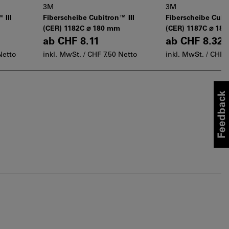
3M
3M
 III
Fiberscheibe Cubitron™ III
Fiberscheibe Cubit
(CER) 1182C ⌀ 180 mm
(CER) 1187C ⌀ 18
ab
CHF 8.11
ab
CHF 8.32
Netto
inkl. MwSt. /
CHF 7.50 Netto
inkl. MwSt. /
CHF 7