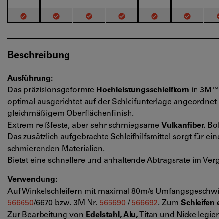
Beschreibung
Ausführung:
Das präzisionsgeformte
Hochleistungsschleifkorn
in 3M™ 
optimal ausgerichtet auf der Schleifunterlage angeordnet
gleichmäßigem Oberflächenfinish.
Extrem reißfeste, aber sehr schmiegsame
Vulkanfiber.
Boh
Das zusätzlich aufgebrachte Schleifhilfsmittel sorgt für 
schmierenden Materialien.
Bietet eine schnellere und anhaltende Abtragsrate im Ver
Verwendung:
Auf Winkelschleifern mit maximal 80m/s Umfangsgeschwin
566650
/6670 bzw. 3M Nr.
566690
/
566692
. Zum
Schleifen
Zur Bearbeitung von
Edelstahl, Alu,
Titan und Nickellegie