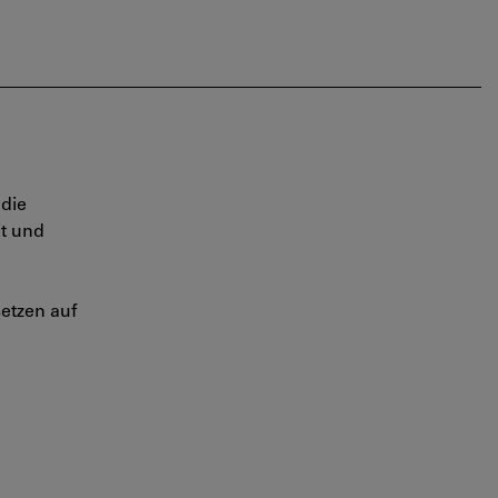
 die
it und
setzen auf