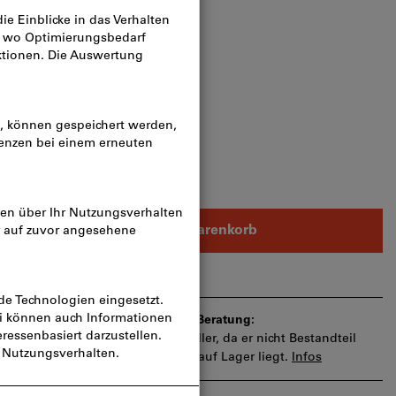
n
k
In den Warenkorb
gen
die Lieferzeit und eingeschränkte Beratung:
llen wir für Sie direkt beim Hersteller, da er nicht Bestandteil
ents ist und somit nicht bei uns auf Lager liegt.
Infos