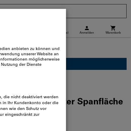
CH
(
de
)
Anmelden
Warenkorb
Abholstandort
Direktkauf
für Geschäftskunden verfügbar.
 IC908 Runde
latten mit glatter Spanfläche
e
alog-Nr.:
L23970 359