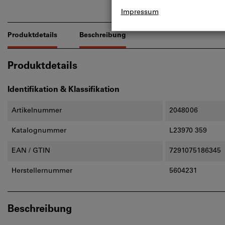
Produktdetails
Beschreibung
Produktdetails
Identifikation & Klassifikation
Artikelnummer
2048006
Katalognummer
L23970 359
EAN / GTIN
7291075186345
Herstellernummer
5604231
Beschreibung