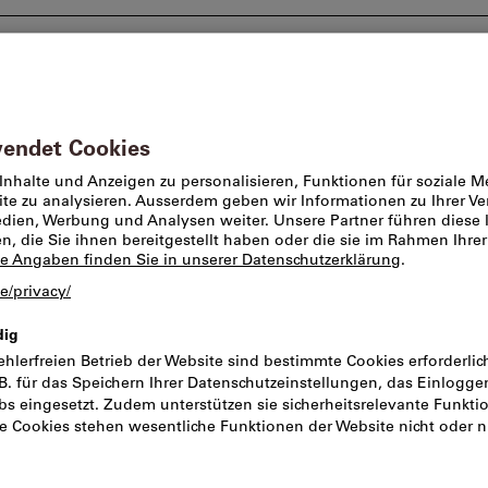
Beratung und Support
Markenwelt
Angebote %
Wendeschneidplatten für Eckfräser
Dieses Produkt ist nur 
RCMW 1607MO
Wendeschneidp
und Schutzfas
Artikel-Nr.:
2048006
Kat