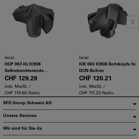
Iscar
Iscar
HCP 067-IQ IC908
ICK 063 IC908 Bohrköpfe für
Selbstzentrierende
DCN-Bohrer
Bohrköpfe für DCN-Bohrer
CHF 129.29
CHF 120.21
für die Bearbeitung von
inkl. MwSt. /
inkl. MwSt. /
Stahl und Gusseisen (ISO-P
CHF 119.60 Netto
CHF 111.20 Netto
und ISO-K)
Fußzeile
SFS Group Schweiz AG
Unsere Services
Wir sind für Sie da