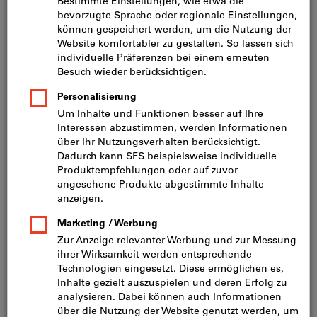
Preis pro 1 Stück
inkl. MwSt.
zzgl. Versandkosten
Netto: CHF 133.20
Mindestbestellmenge: 2 Stück
Bestellschritt: 2 Stück
Menge
In den Warenkorb
Lieferung in 3 - 4 Arbeitstagen