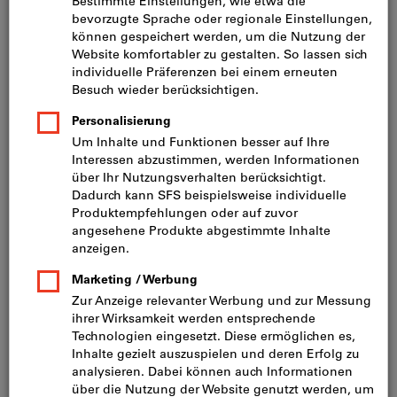
Preis pro 1 Stück
inkl. MwSt.
zzgl. Versandkosten
Netto: CHF 185.70
Menge
In den Warenkorb
Lieferung in 3 - 4 Arbeitstagen
Bitte beachten Sie die Lieferzeit und eingeschränkte
Beratung:
Diesen Artikel bestellen wir für Sie direkt beim
Hersteller, da er nicht Bestandteil unseres
Hauptsortiments ist und somit nicht bei uns auf