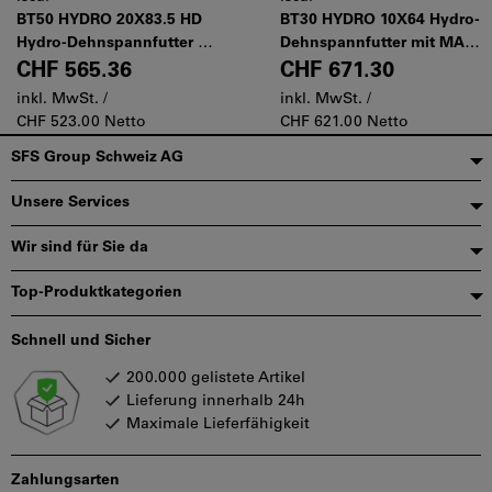
BT50 HYDRO 20X83.5 HD
BT30 HYDRO 10X64 Hydro-
Hydro-Dehnspannfutter mit
Dehnspannfutter mit MAS-
Weldon-Klemmung, BT
BT Form ADB Aufnahme
CHF 565.36
CHF 671.30
MAS-403 ADB-
inkl. MwSt. /
inkl. MwSt. /
Steilkegelaufnahmen
CHF 523.00 Netto
CHF 621.00 Netto
Fußzeile
SFS Group Schweiz AG
Unsere Services
Wir sind für Sie da
Top-Produktkategorien
Schnell und Sicher
200.000 gelistete Artikel
Lieferung innerhalb 24h
Maximale Lieferfähigkeit
Zahlungsarten