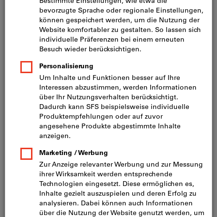
Preis pro 1 Stück
inkl. MwSt.
zzgl. Versandkosten
Netto: CHF 864.00
Menge
In den Warenkorb
Lieferung in 3 - 4 Arbeitstagen
Bitte beachten Sie die Lieferzeit und eingeschränkte
Beratung:
Diesen Artikel bestellen wir für Sie direkt beim
Hersteller, da er nicht Bestandteil unseres