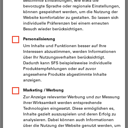
Preis pro 1 Stück
inkl. MwSt.
zzgl. Versandkosten
Netto: CHF 10.50
Mindestbestellmenge: 10 Stück
Bestellschritt: 10 Stück
Menge
In den Warenkorb
Lieferung in 3 - 4 Arbeitstagen