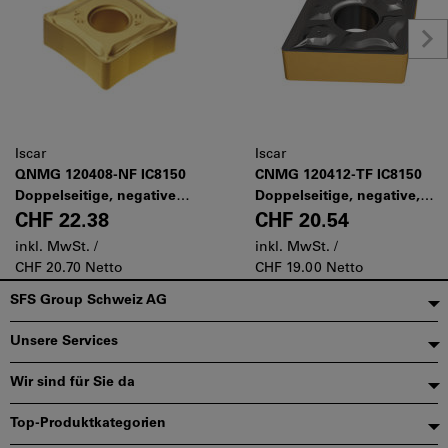
Iscar
Iscar
QNMG 120408-NF IC8150
CNMG 120412-TF IC8150
Doppelseitige, negative
Doppelseitige, negative,
Wendeschneidplatte mit
rhombische 80°-
CHF 22.38
CHF 20.54
vier 80°-Schneidkanten
Wendeschneidplatte für die
inkl. MwSt. /
inkl. MwSt. /
zum Schlichten
Bearbeitung einer Vielzahl
CHF 20.70 Netto
CHF 19.00 Netto
von Werkstückstoffen mit
Fußzeile
SFS Group Schweiz AG
mittleren Schnittparametern
Unsere Services
Wir sind für Sie da
Top-Produktkategorien