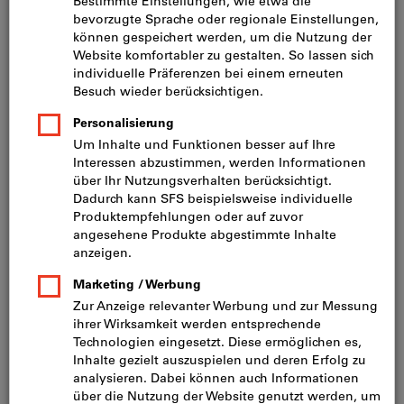
Preis pro 1 Stück
inkl. MwSt.
zzgl. Versandkosten
Netto: CHF 20.70
Mindestbestellmenge: 10 Stück
Bestellschritt: 10 Stück
Menge
In den Warenkorb
Lieferung in 3 - 4 Arbeitstagen