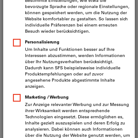
Preis pro 1 Stück
inkl. MwSt.
zzgl. Versandkosten
Netto: CHF 93.40
Mindestbestellmenge: 5 Stück
Bestellschritt: 5 Stück
Menge
In den Warenkorb
Lieferung in 3 - 4 Arbeitstagen