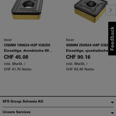
Iscar
Iscar
CNMM 190624-H3P IC8250
SNMM 250924-H4P IC8250
Einseitige, rhombische 80°-
Einseitige, quadratische
Wendeschneidplatte mit
Wendeschneidplatte mit
CHF 45.08
CHF 90.16
starker Schneidkante zum
starker Schneidkante zum
inkl. MwSt. /
inkl. MwSt. /
Schruppdrehen
Schruppdrehen
CHF 41.70 Netto
CHF 83.40 Netto
Fußzeile
SFS Group Schweiz AG
Unsere Services