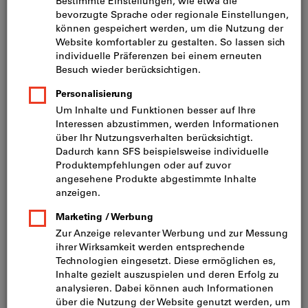
Preis pro 1 Stück
inkl. MwSt.
zzgl. Versandkosten
Netto: CHF 23.20
Mindestbestellmenge: 10 Stück
Bestellschritt: 10 Stück
Menge
In den Warenkorb