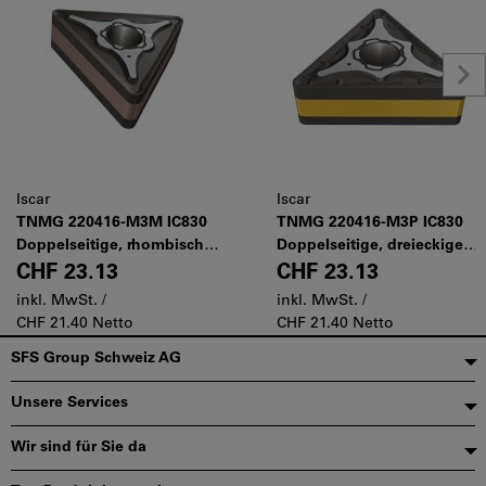
Iscar
Iscar
TNMG 220416-M3M IC830
TNMG 220416-M3P IC830
Doppelseitige, rhombische
Doppelseitige, dreieckige
Drehwendeschneidplatte
Drehwendeschneidplatte
CHF 23.13
CHF 23.13
für die Bearbeitung von
für die mittlere Bearbeitung
inkl. MwSt. /
inkl. MwSt. /
rostbeständigem Stahl und
von Stahl
CHF 21.40 Netto
CHF 21.40 Netto
Kohlenstoffstahl mit
Fußzeile
SFS Group Schweiz AG
geringem C-Gehalt
Unsere Services
Wir sind für Sie da