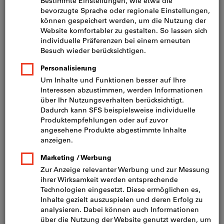
Preis pro 1 Stück
inkl. MwSt.
zzgl. Versandkosten
Netto: CHF 19.10
Mindestbestellmenge: 10 Stück
Bestellschritt: 10 Stück
Menge
In den Warenkorb
Lieferung in 3 - 4 Arbeitstagen