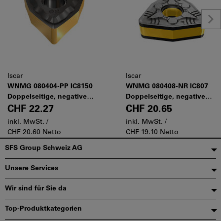
Iscar
Iscar
WNMG 080404-PP IC8150
WNMG 080408-NR IC807
Doppelseitige, negative
Doppelseitige, negative
Trigon-
Trigon- Wendeschneidplatte
CHF 22.27
CHF 20.65
Wendeschneidplatten mit
mit speziellem Spanformer
inkl. MwSt. /
inkl. MwSt. /
positivem Spanformer zum
für die Schwerzerspanung
CHF 20.60 Netto
CHF 19.10 Netto
Schlichten
Fußzeile
SFS Group Schweiz AG
Unsere Services
Wir sind für Sie da
Top-Produktkategorien