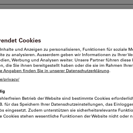
Beratung und Support
Markenwelt
Angebote %
zeuge
Wendeschneidplatten für Stechwerkzeuge
Dieses Produkt ist nur 
TAG N8C IC808
zum Schlitzfrä
Aluminium
Artikel-Nr.:
2071006
Kata