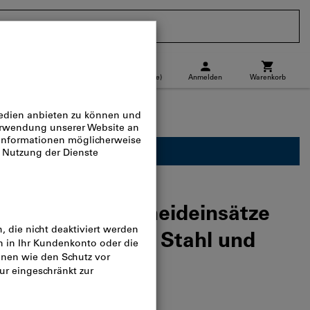
CH
(
de
)
Anmelden
Warenkorb
Abholstandort
Direktkauf
für Geschäftskunden verfügbar.
 Einseitige Schneideinsätze
sen für legierten Stahl und
log-Nr.:
L23930 297