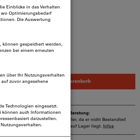
n
k
In den Warenkorb
gen
die Lieferzeit und eingeschränkte Beratung:
llen wir für Sie direkt beim Hersteller, da er nicht Bestandteil
ents ist und somit nicht bei uns auf Lager liegt.
Infos