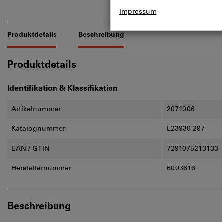
Produktdetails
Beschreibung
Produktdetails
Identifikation & Klassifikation
Artikelnummer
2071006
Katalognummer
L23930 297
EAN / GTIN
7291075213133
Herstellernummer
6003616
Beschreibung