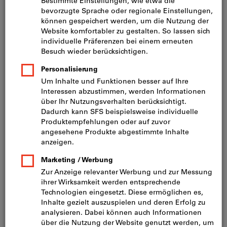
Preis pro 1 Stück
inkl. MwSt.
zzgl. Versandkosten
Netto: CHF 20.70
Mindestbestellmenge: 10 Stück
Bestellschritt: 10 Stück
Menge
In den Warenkorb
Lieferung in 3 - 4 Arbeitstagen