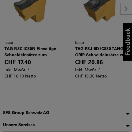
Iscar
Iscar
TAG N3C IC30N Einseitige
TAG R3J-6D IC830 TANG-
Schneideinsätze zum
GRIP-Schneideinsätze zum
Schlitzfräsen für legierten
Abstechen von weichen
CHF 17.40
CHF 20.86
Stahl und Aluminium
Werkstückstoffen, Rohren,
inkl. MwSt. /
inkl. MwSt. /
kleinen Durchmessern und
CHF 16.10 Netto
CHF 19.30 Netto
dünnwandigen Bauteilen
Fußzeile
SFS Group Schweiz AG
Unsere Services