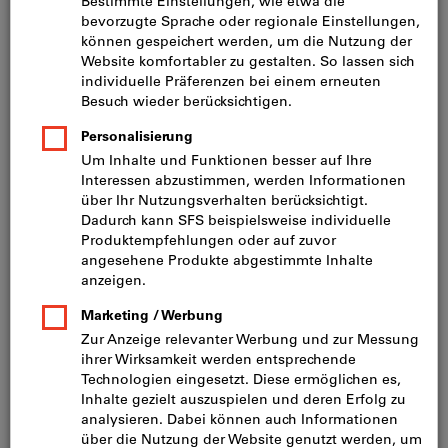
Preis pro 1 Stück
inkl. MwSt.
zzgl. Versandkosten
Netto: CHF 34.20
Mindestbestellmenge: 10 Stück
Bestellschritt: 10 Stück
Menge
In den Warenkorb
Lieferung in 3 - 4 Arbeitstagen