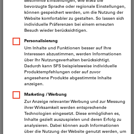
Preis pro 1 Stück
inkl. MwSt.
zzgl. Versandkosten
Netto: CHF 228.00
Menge
In den Warenkorb
Lieferung in 3 - 4 Arbeitstagen
Bitte beachten Sie die Lieferzeit und eingeschränkte
Beratung:
Diesen Artikel bestellen wir für Sie direkt beim
Hersteller, da er nicht Bestandteil unseres