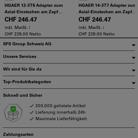
HGAER 12-3T6 Adapter zum
HGAER 14-3T7 Adapter zum
Axial-Einstechen am Zapfen
Axial-Einstechen am Zapfen
(Außenbearbeitung)
(Außenbearbeitung)
CHF 246.47
CHF 246.47
inkl. MwSt. /
inkl. MwSt. /
CHF 228.00 Netto
CHF 228.00 Netto
Fußzeile
SFS Group Schweiz AG
Unsere Services
Wir sind für Sie da
Top-Produktkategorien
Schnell und Sicher
200.000 gelistete Artikel
Lieferung innerhalb 24h
Maximale Lieferfähigkeit
Zahlungsarten