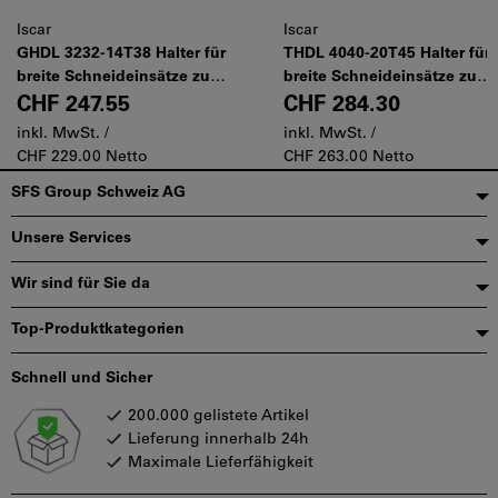
Iscar
Iscar
GHDL 3232-14T38 Halter für
THDL 4040-20T45 Halter für
breite Schneideinsätze zum
breite Schneideinsätze zum
Einstechen (12-17.4mm).
Einstechen (20mm).
CHF 247.55
CHF 284.30
inkl. MwSt. /
inkl. MwSt. /
CHF 229.00 Netto
CHF 263.00 Netto
Fußzeile
SFS Group Schweiz AG
Unsere Services
Wir sind für Sie da
Top-Produktkategorien
Schnell und Sicher
200.000 gelistete Artikel
Lieferung innerhalb 24h
Maximale Lieferfähigkeit