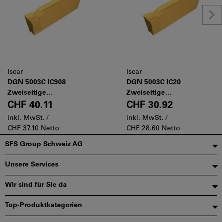
Iscar
Iscar
DGN 5003C IC908
DGN 5003C IC20
Zweiseitige
Zweiseitige
Schneideinsätze zum Ein-
Schneideinsätze zum Ein-
CHF 40.11
CHF 30.92
und Abstechen von
und Abstechen von
inkl. MwSt. /
inkl. MwSt. /
Stangen, harten
Stangen, harten
CHF 37.10 Netto
CHF 28.60 Netto
Werkstückstoffen und bei
Werkstückstoffen und bei
Fußzeile
SFS Group Schweiz AG
schwierigen
schwierigen
Anwendungsfällen
Anwendungsfällen
Unsere Services
Wir sind für Sie da
Top-Produktkategorien