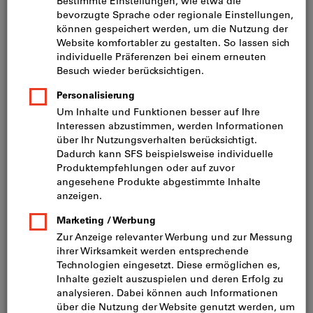
Preis pro 1 Stück
inkl. MwSt.
zzgl. Versandkosten
Netto: CHF 37.10
Mindestbestellmenge: 10 Stück
Bestellschritt: 10 Stück
Menge
In den Warenkorb
Lieferung in 3 - 4 Arbeitstagen