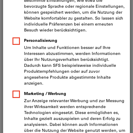
Preis pro 1 Stück
inkl. MwSt.
zzgl. Versandkosten
Netto: CHF 61.70
Mindestbestellmenge: 10 Stück
Bestellschritt: 10 Stück
Menge
In den Warenkorb
Lieferung in 3 - 4 Arbeitstagen