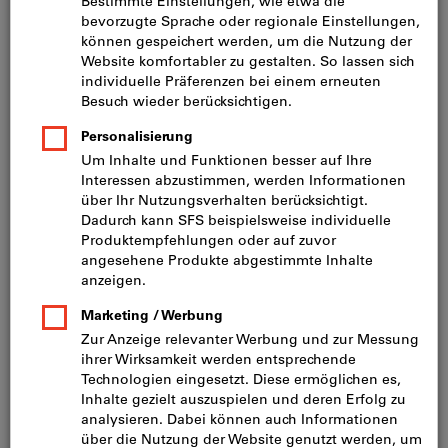
Preis pro 1 Stück
inkl. MwSt.
zzgl. Versandkosten
Netto: CHF 57.60
Mindestbestellmenge: 10 Stück
Bestellschritt: 10 Stück
Menge
In den Warenkorb
Lieferung in 3 - 4 Arbeitstagen