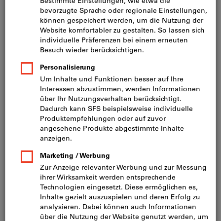
Preis pro 1 Stück
inkl. MwSt.
zzgl. Versandkosten
Netto: CHF 13.35
Bezeichnung:
T101BRF/5
T101BR/25
T118GW
T118A/100
T118B/100
T118EFS
T123X/25
T227D/5
T302H/5
T313AW/3
T718BF/3
T321BF
T121GF
T118EOF
T321AF
T123X
T118EHM-E
T1018AFP
T121AF
T121BF
Wollen Sie mehrere Varianten gleichzeitig bestellen?