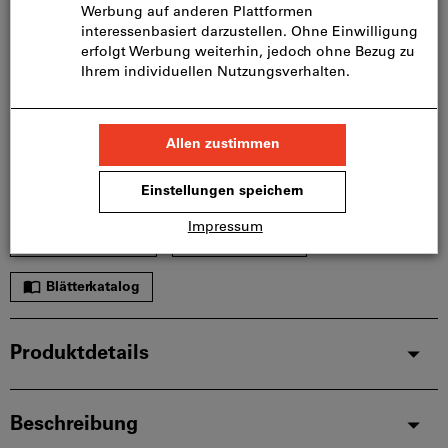
Zur Schnellerfassung
Menge
In den Warenkorb
Sofort lieferbar
Artikel merken
Artikel teilen
Blätterkatalog
Produktdetails
Beschreibung