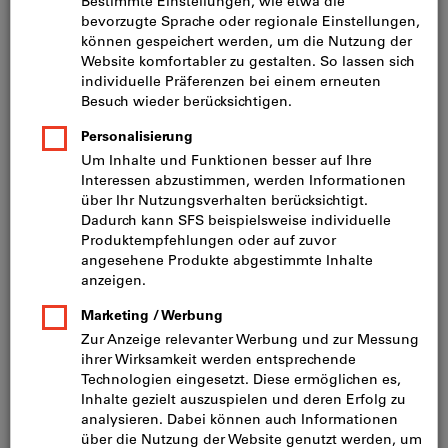
Preis pro 1 Stück (CHF 39.40 / 1 Stück)
Preis gültig bis zum 31.08.2026
inkl. MwSt.
zzgl. Versandkosten
Netto: CHF 36.45
Menge
In den Warenkorb
Sofort lieferbar
Artikel merken
Artikel teilen
Blätterkatalog