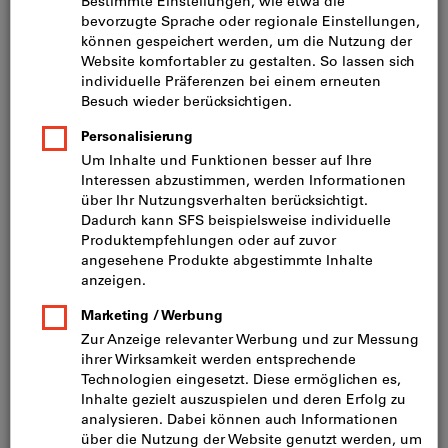
Preis pro 1 Stück
inkl. MwSt.
zzgl. Versandkosten
Netto: CHF 28.75
Inhalt:
5 Stk
25 Stk
Menge
In den Warenkorb
Sofort lieferbar
Artikel merken
Artikel teilen