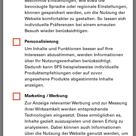
Preis pro 1 Stück
inkl. MwSt.
zzgl. Versandkosten
Netto: CHF 285.00
BMT:
40
45
55
60
65
68
75
WT100
WT150
B
O
Wollen Sie mehrere Varianten gleichzeitig bestellen?
Zur Schnellerfassung
Menge
In den Warenkorb