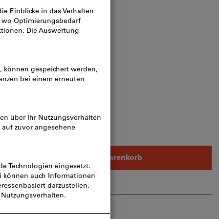
n
M16x190
k
In den Warenkorb
rtikel teilen