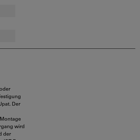
 oder
festigung
Upat. Der
r Montage
rgang wird
d der