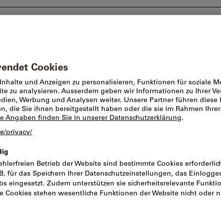
Beratung und Support
Markenwelt
Angebote %
en/Chemie
Ankerstangen/Innengewindeanker
Innengewin
verfügbare Alternative:
Innengewindean
Art.-Nr.: 32302
Innengewindeh
Artikel-Nr.:
2197618
Kata