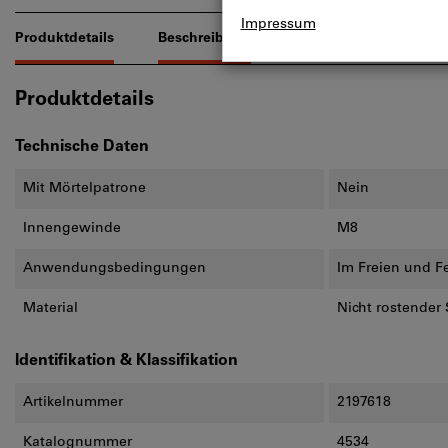
Produktdetails
Beschreibung
Produktdetails
Technische Daten
Mit Mörtelpatrone
Nein
Innengewinde
M8
Anwendungsbedingungen
Im Freien und F
Material
Nicht rostender 
Identifikation & Klassifikation
Artikelnummer
2197618
Katalognummer
4534