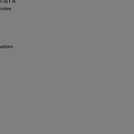
n IST R
oräre
setzen