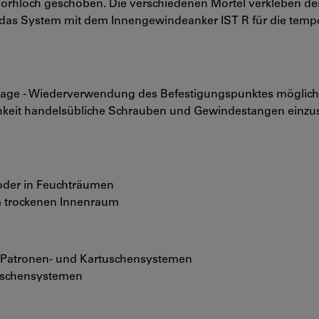
orhloch geschoben. Die verschiedenen Mörtel verkleben de
d das System mit dem Innengewindeanker IST R für die temp
ntage - Wiederverwendung des Befestigungspunktes möglich
chkeit handelsübliche Schrauben und Gewindestangen einzu
 oder in Feuchträumen
im trockenen Innenraum
it Patronen- und Kartuschensystemen
tuschensystemen