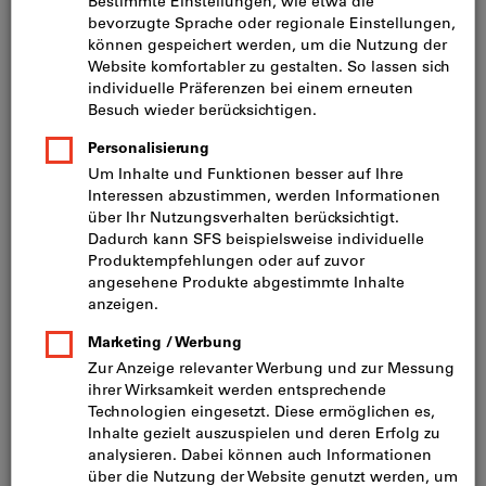
Preis pro 1 Stück (CHF 124.04 / 1 Stück)
inkl. MwSt.
zzgl. Versandkosten
Netto: CHF 114.75
Menge
In den Warenkorb
Sofort lieferbar
Artikel merken
Artikel teilen
Produktdetails