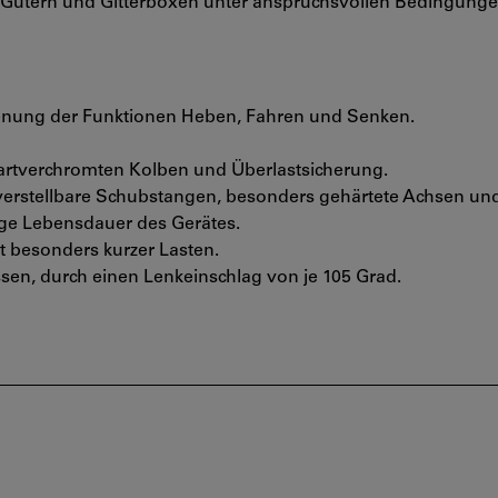
en Gütern und Gitterboxen unter anspruchsvollen Bedingunge
enung der Funktionen Heben, Fahren und Senken.
rtverchromten Kolben und Überlastsicherung.
verstellbare Schubstangen, besonders gehärtete Achsen und
nge Lebensdauer des Gerätes.
t besonders kurzer Lasten.
ssen, durch einen Lenkeinschlag von je 105 Grad.