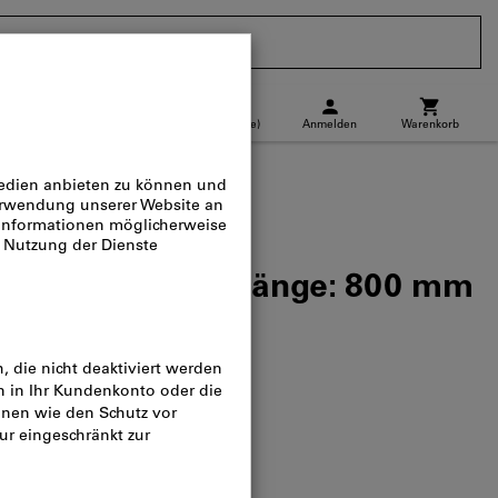
CH
(
de
)
Anmelden
Warenkorb
Abholstandort
Direktkauf
ubwagen, Gabellänge: 800 mm
log-Nr.:
Z919995
n