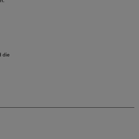
n.
 die