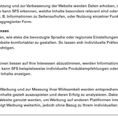
Netto: CHF 402.00
800
1150
Menge
Sofort lieferbar
Artikel merken
A