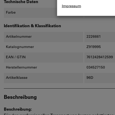
Technische Daten
Farbe
Blau
Identifikation & Klassifikation
Artikelnummer
2226661
Katalognummer
Z919995
EAN / GTIN
7612428412599
Herstellernummer
034527150
Artikelklasse
96D
Beschreibung
Beschreibung: