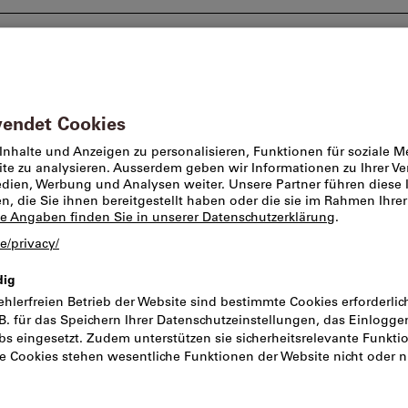
Beratung und Support
Markenwelt
Angebote %
ansport
Hubwägen
PFAFF silberblau
PFAFF Gabelh
Artikel-Nr.:
2226661
Kata
Preis pro 1 Stück
inkl. MwSt.
zzgl. Versandkoste