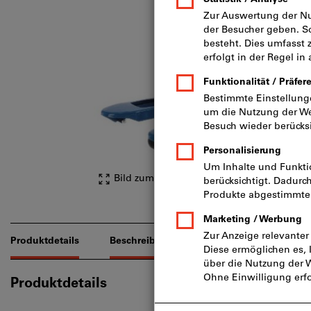
Bild zum Vergrößern anklicken
Produktdetails
Beschreibung
Produktdetails