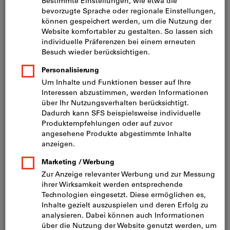
inkl. MwSt.
zzgl. Versandkosten
Netto: CHF 9.70
Klasse:
IP20
IP55
IP55
Menge
In den Warenkorb
Sofort lieferbar
Artikel merken
Artikel teilen
Produktdetails