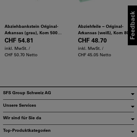
Abziehbankstein Original-
Abziehfeile − Original-
Arkansas (grau), Korn 5000
Arkansas (weiß), Korn 8000,
im Holzetui, Länge× Breite:
Hohlmeißel, Länge× Breite:
CHF 54.81
CHF 48.70
100X40mm
100X40mm
inkl. MwSt. /
inkl. MwSt. /
CHF 50.70 Netto
CHF 45.05 Netto
Fußzeile
SFS Group Schweiz AG
Unsere Services
Wir sind für Sie da
Top-Produktkategorien