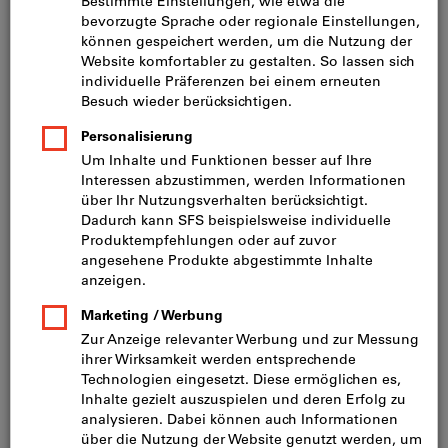
Preis pro 1 Stück
inkl. MwSt.
zzgl. Versandkosten
Netto: CHF 56.90
Länge×Breite (mm):
100X40
150X50
Menge
In den Warenkorb
Sofort lieferbar
Artikel merken
Artikel teilen