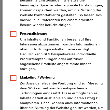
Preis pro 1 Stück
inkl. MwSt.
zzgl. Versandkosten
Netto: CHF 21.85
⌀×Stärke (mm):
20X0,25
Wollen Sie mehrere Varianten gleichzeitig bestellen?
Zur Schnellerfassung
Menge