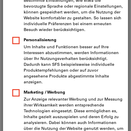
inkl. MwSt.
zzgl. Versandkosten
Netto: CHF 7.90
Breite (mm):
9
14
22
Menge
In den Warenkorb
Sofort lieferbar
Artikel merken
Artikel teilen
Blätterkatalog