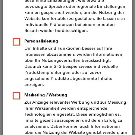
Preis pro 1 Stück
inkl. MwSt.
zzgl. Versandkosten
Netto: CHF 335.50
Typ:
FLAT
ANGLED
Menge
In den Warenkorb
Lieferung nach Absprache