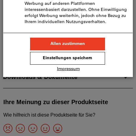
Artikel merken
Artikel teilen
Blätterkatalog
Produktdetails
Beschreibung
Downloads & Dokumente