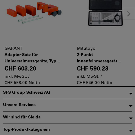
GARANT
Mitutoyo
Adapter-Satz für
2-Punkt
Universalmessgeräte, Typ:
Innenfeinmessgerät
UNIVERSAL
Bohrlochmessgerät, 100-160
CHF 603.20
CHF 590.23
mm, 0,01 mm
inkl. MwSt. /
inkl. MwSt. /
CHF 558.00 Netto
CHF 546.00 Netto
Fußzeile
SFS Group Schweiz AG
Unsere Services
Wir sind für Sie da
Top-Produktkategorien