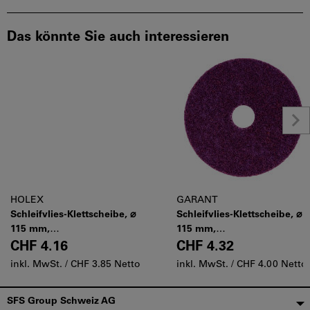
Das könnte Sie auch interessieren
HOLEX
GARANT
Schleifvlies-Klettscheibe, ⌀
Schleifvlies-Klettscheibe, ⌀
115 mm,
115 mm,
Körnungsvergleich: 100
Körnungsvergleich: 180
CHF 4.16
CHF 4.32
inkl. MwSt. /
CHF 3.85 Netto
inkl. MwSt. /
CHF 4.00 Netto
Fußzeile
SFS Group Schweiz AG