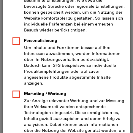
Preis pro 1 Stück
inkl. MwSt.
zzgl. Versandkosten
Netto: CHF 4.15
Staffelpreise:
ab 1 Stück
CHF 4.49
/ 1 Stück
ab 20 Stück
CHF 3.73
/ 1 Stück
Körnungsvergleich:
100
180
280
Menge
In den Warenkorb