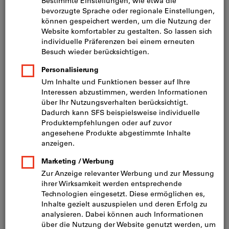
Preis pro 1 Stück
inkl. MwSt.
zzgl. Versandkosten
Netto: CHF 29.70
Menge
In den Warenkorb
Sofort lieferbar
Artikel merken
Artikel teilen
Blätterkatalog
Produktdetails