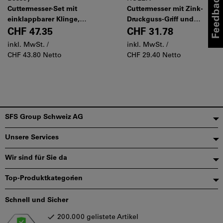
Cuttermesser-Set mit
Cuttermesser mit Zink-
einklappbarer Klinge,
Druckguss-Griff und
Anzahl Teile: 20
einziehbarer Klinge, mit
CHF 47.35
CHF 31.78
Aufbewahrungs-Köcher
inkl. MwSt. /
inkl. MwSt. /
CHF 43.80 Netto
CHF 29.40 Netto
Fußzeile
SFS Group Schweiz AG
Unsere Services
Wir sind für Sie da
Top-Produktkategorien
Schnell und Sicher
200.000 gelistete Artikel